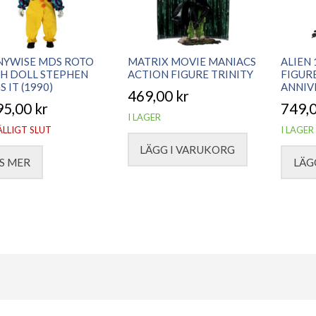
NYWISE MDS ROTO
MATRIX MOVIE MANIACS
ALIEN
H DOLL STEPHEN
ACTION FIGURE TRINITY
FIGUR
S IT (1990)
ANNIV
469,00
kr
95,00
kr
749,
I LAGER
ÄLLIGT SLUT
I LAGER
LÄGG I VARUKORG
S MER
LÄG