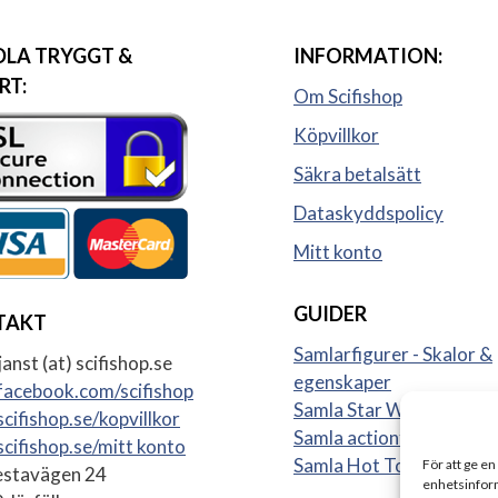
LA TRYGGT &
INFORMATION:
RT:
Om Scifishop
Köpvillkor
Säkra betalsätt
Dataskyddspolicy
Mitt konto
GUIDER
TAKT
Samlarfigurer - Skalor &
anst (at) scifishop.se
egenskaper
acebook.com/scifishop
Samla Star Wars figurer
cifishop.se/kopvillkor
Samla actionfigurer
cifishop.se/mitt konto
Samla Hot Toys
För att ge en
stavägen 24
enhetsinform