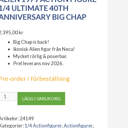
1/4 ULTIMATE 40TH
ANNIVERSARY BIG CHAP
2.395,00
kr
Big Chap is back!
Ikonisk Alien figur från Neca!
Mycket rörlig & poserbar.
Prel leverans nov 2026.
Pre-order / förbeställning
Alien
LÄGG I VARUKORG
1979
Action
Figure
Artikelnr:
24149
1/4
Kategorier:
1/4 Actionfigurer
,
Actionfigurer
,