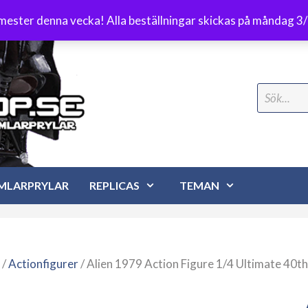
Frakt 89 kr
emester denna vecka! Alla beställningar skickas på måndag 3
Search
for:
MLARPRYLAR
REPLICAS
TEMAN
/
Actionfigurer
/ Alien 1979 Action Figure 1/4 Ultimate 40t