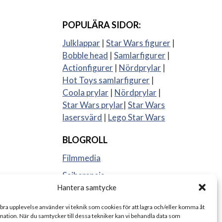
POPULÄRA SIDOR:
Julklappar
|
Star Wars figurer
|
Bobble head
|
Samlarfigurer
|
Actionfigurer
|
Nördprylar
|
Hot Toys samlarfigurer
|
Coola prylar
|
Nördprylar
|
Star Wars prylar
|
Star Wars
lasersvärd
|
Lego Star Wars
BLOGROLL
Filmmedia
Sajberspejs
Hantera samtycke
Strange things
 bra upplevelse använder vi teknik som cookies för att lagra och/eller komma åt
ation. När du samtycker till dessa tekniker kan vi behandla data som