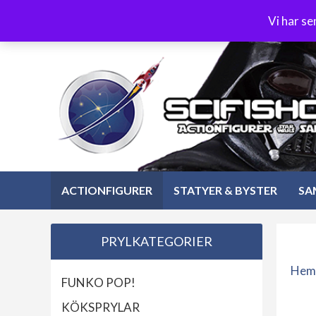
Hoppa
3-4 dagars leverans
Öppet köp 30 dagar
Vi har s
till
Hoppa
innehåll
till
innehåll
ACTIONFIGURER
STATYER & BYSTER
SA
PRYLKATEGORIER
Hem
FUNKO POP!
KÖKSPRYLAR