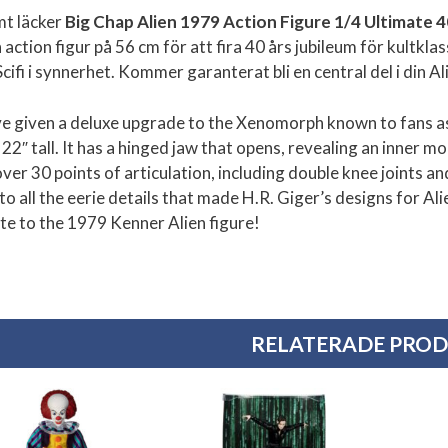
t läcker
Big Chap Alien 1979 Action Figure 1/4 Ultimate 
 action figur på 56 cm för att fira 40 års jubileum för kultklas
cifi i synnerhet. Kommer garanterat bli en central del i din A
e given a deluxe upgrade to the Xenomorph known to fans as 
22″ tall. It has a hinged jaw that opens, revealing an inner mo
ver 30 points of articulation, including double knee joints an
 to all the eerie details that made H.R. Giger’s designs for Al
ute to the 1979 Kenner Alien figure!
RELATERADE PRO