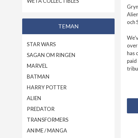
WETA COLLECTIBLES
Grym
Alien
och S
TEMAN
We’v
STAR WARS
over 
has o
SAGAN OM RINGEN
paid
MARVEL
trib
BATMAN
HARRY POTTER
ALIEN
PREDATOR
TRANSFORMERS
ANIME / MANGA