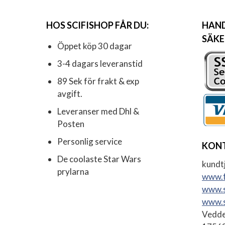
HOS SCIFISHOP FÅR DU:
HAND
SÄKE
Öppet köp 30 dagar
3-4 dagars leveranstid
89 Sek för frakt & exp
avgift.
Leveranser med Dhl &
Posten
Personlig service
KON
De coolaste Star Wars
kundtj
prylarna
www.f
www.s
www.s
Vedde