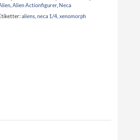
Ultimate
Alien
,
Alien Actionfigurer
,
Neca
40th
Etiketter:
aliens
,
neca 1/4
,
xenomorph
Anniversary
Big
Chap
mängd