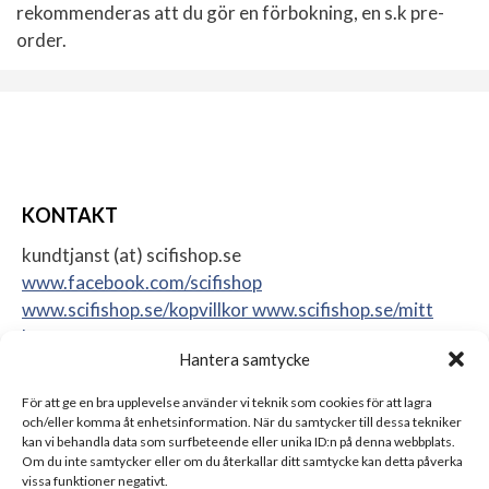
rekommenderas att du gör en förbokning, en s.k pre-
order.
KONTAKT
kundtjanst (at) scifishop.se
www.facebook.com/scifishop
www.scifishop.se/kopvillkor
www.scifishop.se/mitt
konto
Hantera samtycke
Veddestavägen 24
17562 Järfälla
För att ge en bra upplevelse använder vi teknik som cookies för att lagra
Sweden
och/eller komma åt enhetsinformation. När du samtycker till dessa tekniker
kan vi behandla data som surfbeteende eller unika ID:n på denna webbplats.
Om du inte samtycker eller om du återkallar ditt samtycke kan detta påverka
vissa funktioner negativt.