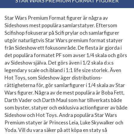
STAR WARS PREMIUM FORMAT FIGURER
Star Wars Premium Format figurer är några av
Sideshows mest populära samlarstatyer. Eftersom
Scifishop fokuserar på Scifi prylar och samlarfigurer
utgör naturligtvis Star Wars premium format statyer
från Sideshow ett fokusområde. De flesta är gjorda i
det populära formatet PF som avser 1/4 skala och görs
av Sideshow själva. Det görs även i 1/2 skala d.v.s
legendary scale och ibland i 1:1 life size storlek. Även
Hot Toys, som Sideshow äger distributions-
rättigheterna för, gör samlarfigurer i 1/4 skala av Star
Wars figurer. Några av de mest populära är Boba Fett,
Darth Vader och Darth Maul som har tillverkats både
som byster, statyer och exklusiva actionfigurer av både
Sideshow och Hot Toys. Andra populära Star Wars
Premium statyer är Princess Leia, Luke Skywalker och
Yoda. Vill du vara säker på att köpa en staty så