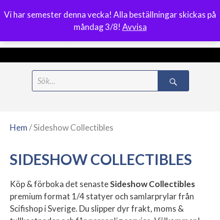
Vi har semester denna vecka! Alla beställningar skickas på
0
måndag 3/8!
Avvisa
Meny
Hoppa
Search
till
for:
innehåll
Hem
/ Sideshow Collectibles
SIDESHOW COLLECTIBLES
Köp & förboka det senaste
Sideshow Collectibles
premium format 1/4 statyer och samlarprylar från
Scifishop i Sverige. Du slipper dyr frakt, moms &