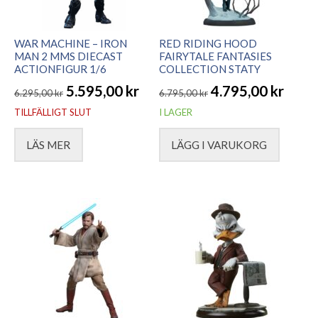
WAR MACHINE – IRON
RED RIDING HOOD
MAN 2 MMS DIECAST
FAIRYTALE FANTASIES
ACTIONFIGUR 1/6
COLLECTION STATY
5.595,00
kr
4.795,00
kr
6.295,00
kr
6.795,00
kr
Det
Det
Det
Det
TILLFÄLLIGT SLUT
I LAGER
ursprungliga
nuvarande
ursprungliga
nuvarande
LÄS MER
LÄGG I VARUKORG
priset
priset
priset
priset
var:
är:
var:
är:
6.295,00 kr.
5.595,00 kr.
6.795,00 kr.
4.795,00 kr.