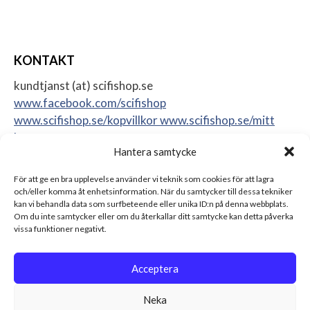
KONTAKT
kundtjanst (at) scifishop.se
www.facebook.com/scifishop
www.scifishop.se/kopvillkor
www.scifishop.se/mitt
konto
Hantera samtycke
Veddestavägen 24
17562 Järfälla
För att ge en bra upplevelse använder vi teknik som cookies för att lagra
Sweden
och/eller komma åt enhetsinformation. När du samtycker till dessa tekniker
kan vi behandla data som surfbeteende eller unika ID:n på denna webbplats.
Om du inte samtycker eller om du återkallar ditt samtycke kan detta påverka
vissa funktioner negativt.
Acceptera
Neka