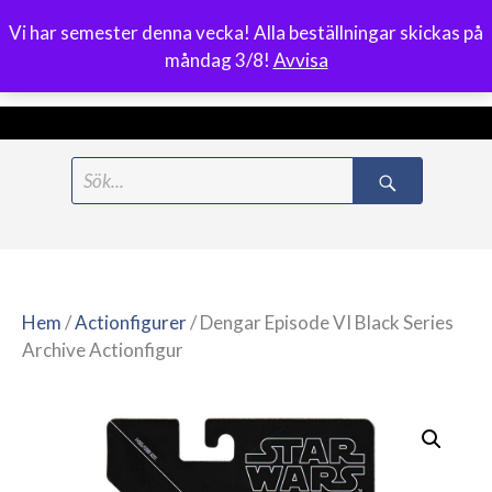
Vi har semester denna vecka! Alla beställningar skickas på
0
måndag 3/8!
Avvisa
Meny
Hoppa
Search
till
for:
innehåll
Hem
/
Actionfigurer
/ Dengar Episode VI Black Series
Archive Actionfigur