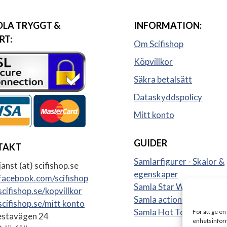
LA TRYGGT &
INFORMATION:
RT:
Om Scifishop
Köpvillkor
Säkra betalsätt
Dataskyddspolicy
Mitt konto
GUIDER
TAKT
Samlarfigurer - Skalor &
anst (at) scifishop.se
egenskaper
acebook.com/scifishop
Samla Star Wars figurer
cifishop.se/kopvillkor
Samla actionfigurer
cifishop.se/mitt konto
Samla Hot Toys
För att ge en
stavägen 24
enhetsinform