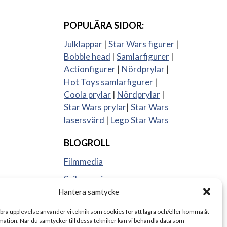
POPULÄRA SIDOR:
Julklappar
|
Star Wars figurer
|
Bobble head
|
Samlarfigurer
|
Actionfigurer
|
Nördprylar
|
Hot Toys samlarfigurer
|
Coola prylar
|
Nördprylar
|
Star Wars prylar
|
Star Wars
lasersvärd
|
Lego Star Wars
BLOGROLL
Filmmedia
Sajberspejs
Hantera samtycke
Strange things
 bra upplevelse använder vi teknik som cookies för att lagra och/eller komma åt
ation. När du samtycker till dessa tekniker kan vi behandla data som