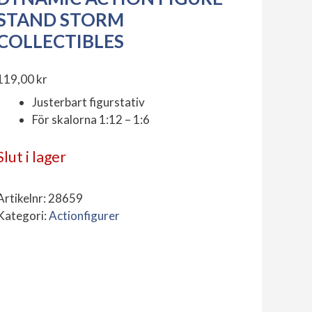
STAND STORM
COLLECTIBLES
119,00
kr
Justerbart figurstativ
För skalorna 1:12 – 1:6
Slut i lager
Artikelnr:
28659
Kategori:
Actionfigurer