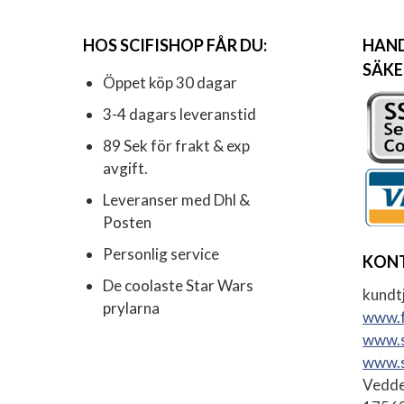
HOS SCIFISHOP FÅR DU:
HAND
SÄKE
Öppet köp 30 dagar
3-4 dagars leveranstid
89 Sek för frakt & exp
avgift.
Leveranser med Dhl &
Posten
Personlig service
KON
De coolaste Star Wars
kundtj
prylarna
www.f
www.s
www.s
Vedde