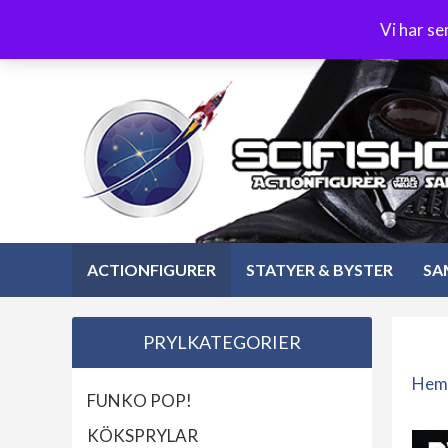
Hoppa
3-4 dagars leverans
Öppet köp 30 dagar
Vi har s
till
Hoppa
innehåll
till
innehåll
ACTIONFIGURER
STATYER & BYSTER
SA
PRYLKATEGORIER
Hem
FUNKO POP!
KÖKSPRYLAR