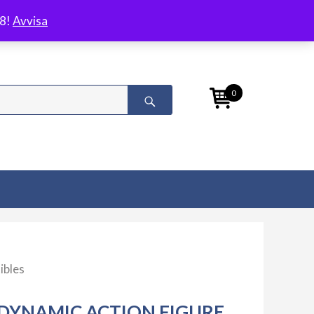
/8!
Avvisa
0
ibles
DYNAMIC ACTION FIGURE