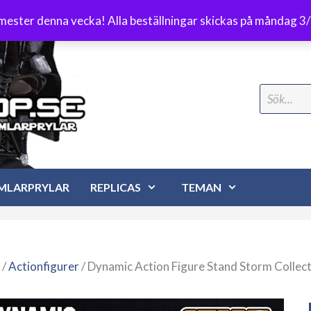
Frakt 89 kr
emester denna vecka! Alla beställningar skickas på måndag 3
Search
for:
MLARPRYLAR
REPLICAS
TEMAN
/
Actionfigurer
/ Dynamic Action Figure Stand Storm Collect