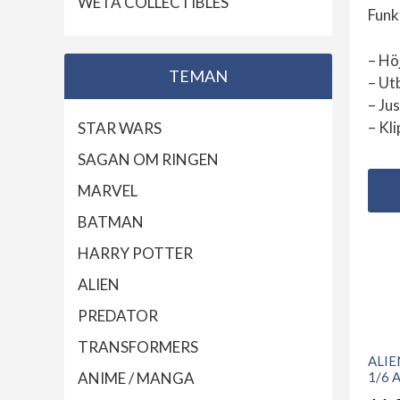
WETA COLLECTIBLES
Funk
– Hö
TEMAN
– Ut
– Ju
– Kl
STAR WARS
SAGAN OM RINGEN
MARVEL
BATMAN
HARRY POTTER
ALIEN
PREDATOR
TRANSFORMERS
ALIE
ANIME / MANGA
1/6 