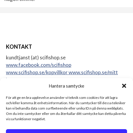
KONTAKT
kundtjanst (at) scifishop.se
www.facebook.com/scifishop
www.scifishop.se/kopvillkor
www.scifishop.se/mitt
konto
Hantera samtycke
Veddestavägen 24
17562 Järfälla
För att ge en bra upplevelse använder vi teknik som cookies för att lagra
Sweden
och/eller komma åt enhetsinformation. När du samtycker till dessa tekniker
kan vi behandla data som surfbeteende eller unika ID:n på denna webbplats.
Om du inte samtycker eller om du återkallar ditt samtycke kan detta påverka
vissa funktioner negativt.