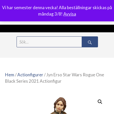
Vi har semester denna vecka! Alla beställningar skickas på
0
måndag 3/8!
Avvisa
Meny
Hoppa
Search
till
for:
innehåll
Hem
/
Actionfigurer
/ Jyn Erso Star Wars Rogue One
Black Series 2021 Actionfigur