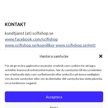
KONTAKT
kundtjanst (at) scifishop.se
www.facebook.com/scifishop
www.scifishop.se/kopvillkor
www.scifishop.se/mitt
konto
Hantera samtycke
Veddestavägen 24
17562 Järfälla
För att ge en bra upplevelse använder vi teknik som cookies för att lagra
Sweden
och/eller komma åt enhetsinformation. När du samtycker till dessa tekniker
kan vi behandla data som surfbeteende eller unika ID:n på denna webbplats.
Om du inte samtycker eller om du återkallar ditt samtycke kan detta påverka
vissa funktioner negativt.
Acceptera
Neka