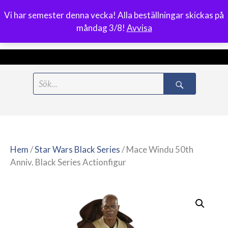
Vi har semester denna vecka! Alla beställningar skickas på
0
måndag 3/8!
Avvisa
Meny
Hoppa
Search
till
for:
innehåll
Hem
/
Star Wars Black Series
/ Mace Windu 50th
Anniv. Black Series Actionfigur