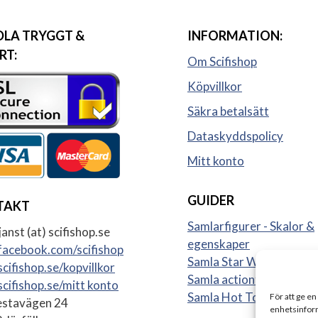
LA TRYGGT &
INFORMATION:
RT:
Om Scifishop
Köpvillkor
Säkra betalsätt
Dataskyddspolicy
Mitt konto
GUIDER
TAKT
Samlarfigurer - Skalor &
anst (at) scifishop.se
egenskaper
acebook.com/scifishop
Samla Star Wars figurer
cifishop.se/kopvillkor
Samla actionfigurer
cifishop.se/mitt konto
Samla Hot Toys
För att ge en
stavägen 24
enhetsinform