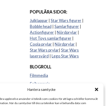
POPULÄRA SIDOR:
Julklappar
|
Star Wars figurer
|
Bobble head
|
Samlarfigurer
|
Actionfigurer
|
Nördprylar
|
Hot Toys samlarfigurer
|
Coola prylar
|
Nördprylar
|
Star Wars prylar
|
Star Wars
lasersvärd
|
Lego Star Wars
BLOGROLL
Filmmedia
Sajberspejs
Hantera samtycke
Strange things
 bra upplevelse använder vi teknik som cookies för att lagra och/eller komma åt
ation. När du samtycker till dessa tekniker kan vi behandla data som