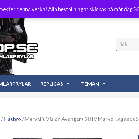
Frakt 89 kr
emester denna vecka! Alla beställningar skickas på måndag 3
Search
for:
MLARPRYLAR
REPLICAS
TEMAN
/
Hasbro
/ Marvel’s Vision Avengers 2019 Marvel Legends S