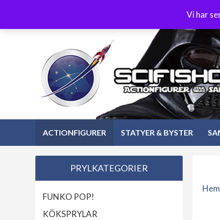
Hoppa
3-4 dagars leverans
Öppet köp 30 dagar
Vi har s
till
Hoppa
innehåll
till
innehåll
ACTIONFIGURER
STATYER & BYSTER
SA
PRYLKATEGORIER
Hem
FUNKO POP!
KÖKSPRYLAR