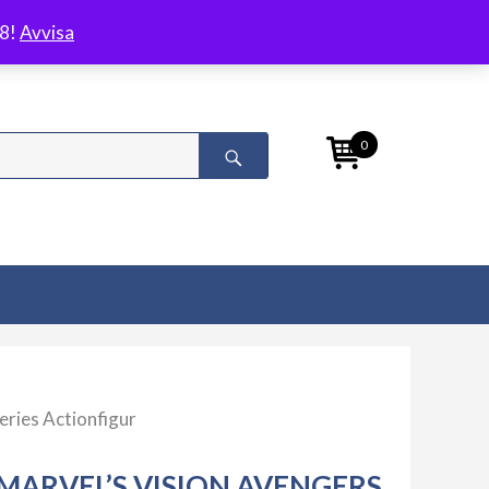
/8!
Avvisa
0
eries Actionfigur
MARVEL’S VISION AVENGERS