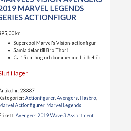
2019 MARVEL LEGENDS
SERIES ACTIONFIGUR
395,00
kr
Supercool Marvel’s Vision-actionfigur
Samla delar till Bro Thor!
Ca 15 cm hög och kommer med tillbehör
Slut i lager
Artikelnr:
23887
Kategorier:
Actionfigurer
,
Avengers
,
Hasbro
,
Marvel Actionfigurer
,
Marvel Legends
Etikett:
Avengers 2019 Wave 3 Assortment