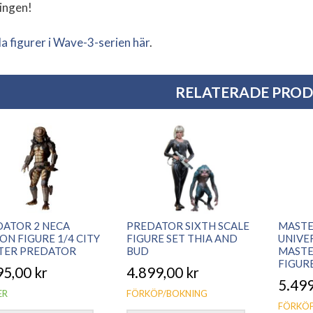
ingen!
la figurer i Wave-3-serien här
.
RELATERADE PRO
DATOR 2 NECA
PREDATOR SIXTH SCALE
MASTE
ON FIGURE 1/4 CITY
FIGURE SET THIA AND
UNIVE
TER PREDATOR
BUD
MASTE
FIGUR
95,00
kr
4.899,00
kr
5.49
ER
FÖRKÖP/BOKNING
FÖRKÖP