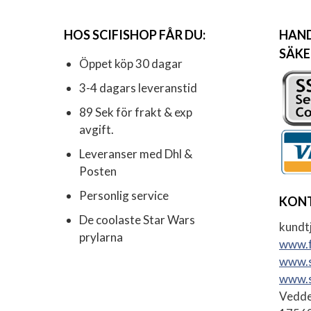
HOS SCIFISHOP FÅR DU:
HAND
SÄKE
Öppet köp 30 dagar
3-4 dagars leveranstid
89 Sek för frakt & exp
avgift.
Leveranser med Dhl &
Posten
Personlig service
KON
De coolaste Star Wars
kundtj
prylarna
www.f
www.s
www.s
Vedde