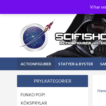
Hoppa
3-4 dagars leverans
Öppet köp 30 dagar
Vi har s
till
Hoppa
innehåll
till
innehåll
ACTIONFIGURER
STATYER & BYSTER
SA
PRYLKATEGORIER
Hem
FUNKO POP!
KÖKSPRYLAR