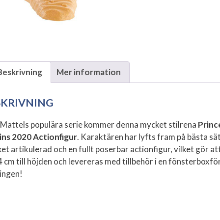
Beskrivning
Mer information
SKRIVNING
 Mattels populära serie kommer denna mycket stilrena
Princ
ins 2020 Actionfigur
. Karaktären har lyfts fram på bästa sä
et artikulerad och en fullt poserbar actionfigur, vilket gör a
4 cm till höjden och levereras med tillbehör i en fönsterboxfö
ingen!