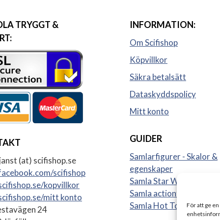
LA TRYGGT &
INFORMATION:
RT:
Om Scifishop
Köpvillkor
Säkra betalsätt
Dataskyddspolicy
Mitt konto
GUIDER
TAKT
Samlarfigurer - Skalor &
anst (at) scifishop.se
egenskaper
acebook.com/scifishop
Samla Star Wars figurer
cifishop.se/kopvillkor
Samla actionfigurer
cifishop.se/mitt konto
Samla Hot Toys
För att ge en
stavägen 24
enhetsinform