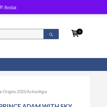
/8!
Avvisa
0
e Origins 2020 Actionfigur
PRINCE ADAM WITH SKY