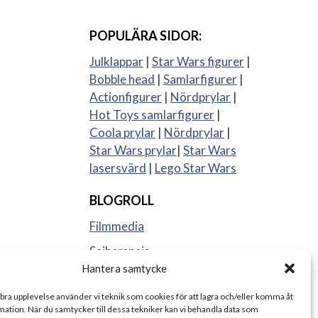
POPULÄRA SIDOR:
Julklappar
|
Star Wars figurer
|
Bobble head
|
Samlarfigurer
|
Actionfigurer
|
Nördprylar
|
Hot Toys samlarfigurer
|
Coola prylar
|
Nördprylar
|
Star Wars prylar
|
Star Wars
lasersvärd
|
Lego Star Wars
BLOGROLL
Filmmedia
Sajberspejs
Hantera samtycke
Strange things
 bra upplevelse använder vi teknik som cookies för att lagra och/eller komma åt
ation. När du samtycker till dessa tekniker kan vi behandla data som