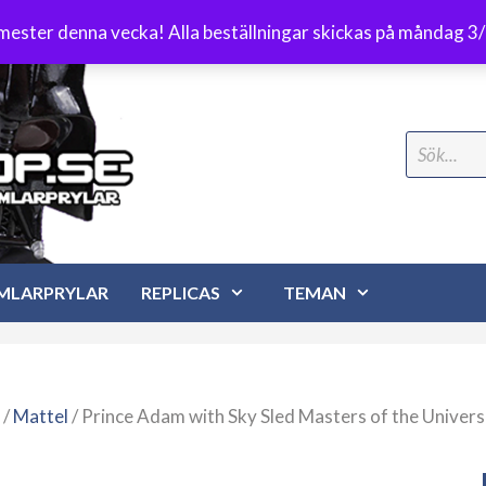
Frakt 89 kr
emester denna vecka! Alla beställningar skickas på måndag 3
Search
for:
MLARPRYLAR
REPLICAS
TEMAN
/
Mattel
/ Prince Adam with Sky Sled Masters of the Univers