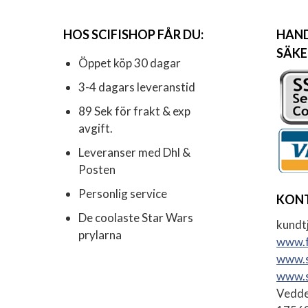
HOS SCIFISHOP FÅR DU:
HAND
SÄKE
Öppet köp 30 dagar
3-4 dagars leveranstid
89 Sek för frakt & exp
avgift.
Leveranser med Dhl &
Posten
Personlig service
KON
De coolaste Star Wars
kundtj
prylarna
www.f
www.s
www.s
Vedde