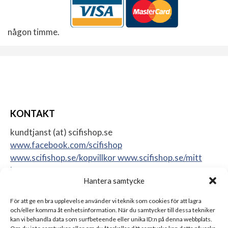
någon timme.
KONTAKT
kundtjanst (at) scifishop.se
www.facebook.com/scifishop
www.scifishop.se/kopvillkor
www.scifishop.se/mitt
konto
Hantera samtycke
Veddestavägen 24
17562 Järfälla
För att ge en bra upplevelse använder vi teknik som cookies för att lagra
Sweden
och/eller komma åt enhetsinformation. När du samtycker till dessa tekniker
kan vi behandla data som surfbeteende eller unika ID:n på denna webbplats.