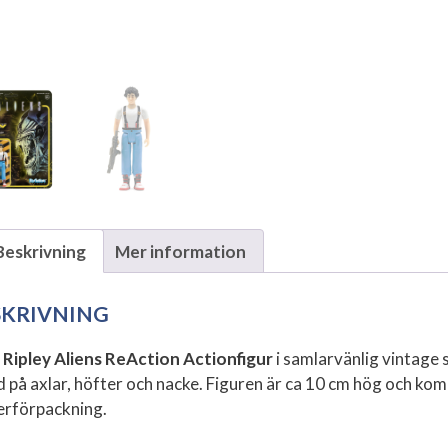
Beskrivning
Mer information
SKRIVNING
l
Ripley Aliens ReAction Actionfigur
i samlarvänlig vintage 
d på axlar, höfter och nacke. Figuren är ca 10 cm hög och kom
terförpackning.