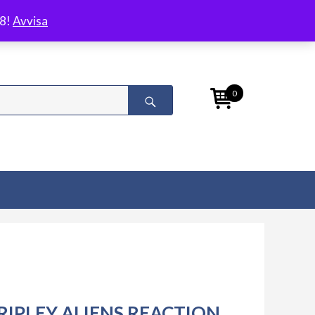
/8!
Avvisa
0
RIPLEY ALIENS REACTION