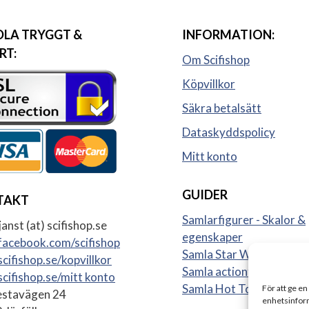
LA TRYGGT &
INFORMATION:
RT:
Om Scifishop
Köpvillkor
Säkra betalsätt
Dataskyddspolicy
Mitt konto
GUIDER
TAKT
Samlarfigurer - Skalor &
anst (at) scifishop.se
egenskaper
acebook.com/scifishop
Samla Star Wars figurer
cifishop.se/kopvillkor
Samla actionfigurer
cifishop.se/mitt konto
Samla Hot Toys
För att ge en
stavägen 24
enhetsinform