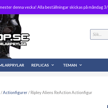
Frakt 89 kr
emester denna vecka! Alla beställningar skickas på måndag 3
Search
for:
MLARPRYLAR
REPLICAS
TEMAN
/
Actionfigurer
/ Ripley Aliens ReAction Actionfigur