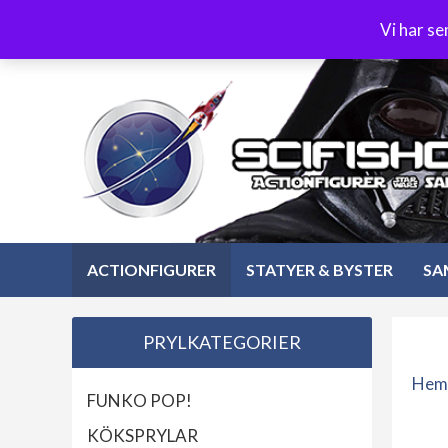
Hoppa
3-4 dagars leverans
Öppet köp 30 dagar
Vi har s
till
Hoppa
innehåll
till
innehåll
ACTIONFIGURER
STATYER & BYSTER
SA
PRYLKATEGORIER
Hem
FUNKO POP!
KÖKSPRYLAR