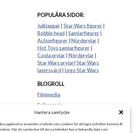
POPULÄRA SIDOR:
Julklappar
|
Star Wars figurer
|
Bobble head
|
Samlarfigurer
|
Actionfigurer
|
Nördprylar
|
Hot Toys samlarfigurer
|
Coola prylar
|
Nördprylar
|
Star Wars prylar
|
Star Wars
lasersvärd
|
Lego Star Wars
BLOGROLL
Filmmedia
Sajberspejs
Hantera samtycke
Strange things
 bra upplevelse använder vi teknik som cookies för att lagra och/eller komma åt
ation. När du samtycker till dessa tekniker kan vi behandla data som