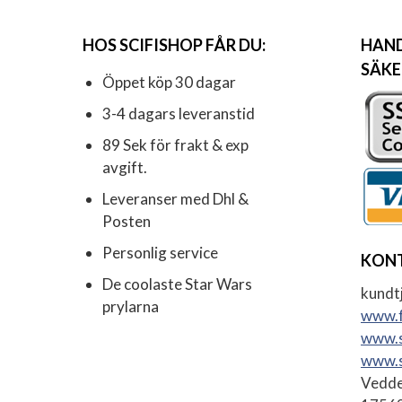
HOS SCIFISHOP FÅR DU:
HAND
SÄKE
Öppet köp 30 dagar
3-4 dagars leveranstid
89 Sek för frakt & exp
avgift.
Leveranser med Dhl &
Posten
Personlig service
KON
De coolaste Star Wars
kundtj
prylarna
www.f
www.s
www.s
Vedde