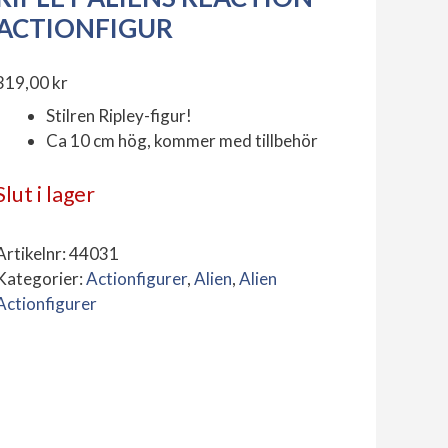
ACTIONFIGUR
319,00
kr
Stilren Ripley-figur!
Ca 10 cm hög, kommer med tillbehör
Slut i lager
Artikelnr:
44031
Kategorier:
Actionfigurer
,
Alien
,
Alien
Actionfigurer