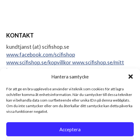
KONTAKT
kundtjanst (at) scifishop.se
www.facebook.com/scifishop
www.scifishop.se/kopvillkor
www.scifishop.se/mitt
konto
Hantera samtycke
Veddestavägen 24
17562 Järfälla
För att ge en bra upplevelse använder vi teknik som cookies för att lagra
Sweden
och/eller komma åt enhetsinformation. När du samtycker till dessa tekniker
kan vi behandla data som surfbeteende eller unika ID:n på denna webbplats.
Om du inte samtycker eller om du återkallar ditt samtycke kan detta påverka
vissa funktioner negativt.
Acceptera