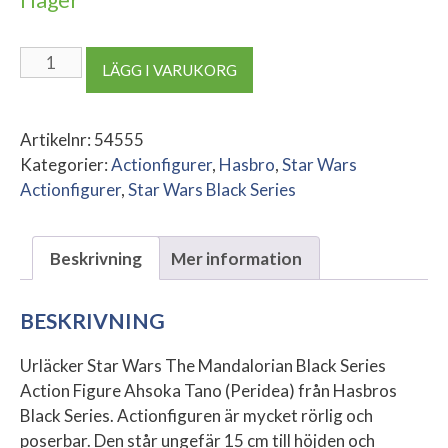
SW
LÄGG I VARUKORG
The
Mandalorian
Black
Artikelnr:
54555
Series
Kategorier:
Actionfigurer
,
Hasbro
,
Star Wars
Action
Actionfigurer
,
Star Wars Black Series
Figure
Ahsoka
Beskrivning
Mer information
Tano
(Peridea)
mängd
BESKRIVNING
Urläcker Star Wars The Mandalorian Black Series
Action Figure Ahsoka Tano (Peridea) från Hasbros
Black Series. Actionfiguren är mycket rörlig och
poserbar. Den står ungefär 15 cm till höjden och