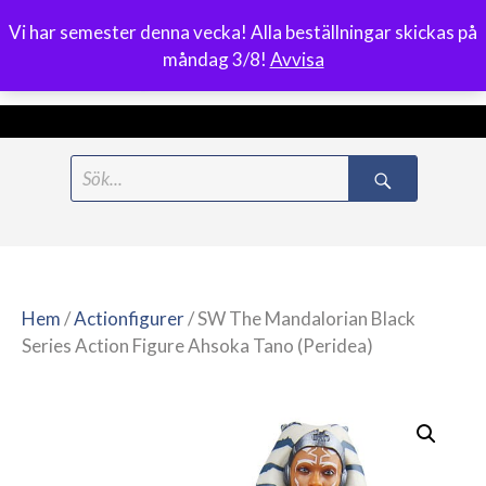
Vi har semester denna vecka! Alla beställningar skickas på
0
måndag 3/8!
Avvisa
Meny
Hoppa
Search
till
for:
innehåll
Hem
/
Actionfigurer
/ SW The Mandalorian Black
Series Action Figure Ahsoka Tano (Peridea)