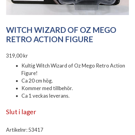
WITCH WIZARD OF OZ MEGO
RETRO ACTION FIGURE
319,00
kr
Kultig Witch Wizard of Oz Mego Retro Action
Figure!
Ca 20 cm hög.
Kommer med tillbehör.
Ca 1 veckas leverans.
Slut i lager
Artikelnr:
53417