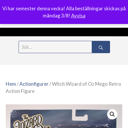
Vi har semester denna vecka! Alla beställningar skickas på
0
måndag 3/8!
Avvisa
Meny
Hoppa
Search
till
for:
innehåll
Hem
/
Actionfigurer
/ Witch Wizard of Oz Mego Retro
Action Figure