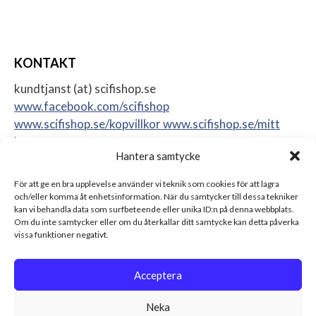
KONTAKT
kundtjanst (at) scifishop.se
www.facebook.com/scifishop
www.scifishop.se/kopvillkor
www.scifishop.se/mitt
konto
Hantera samtycke
Veddestavägen 24
17562 Järfälla
För att ge en bra upplevelse använder vi teknik som cookies för att lagra
Sweden
och/eller komma åt enhetsinformation. När du samtycker till dessa tekniker
kan vi behandla data som surfbeteende eller unika ID:n på denna webbplats.
Om du inte samtycker eller om du återkallar ditt samtycke kan detta påverka
vissa funktioner negativt.
Acceptera
Neka