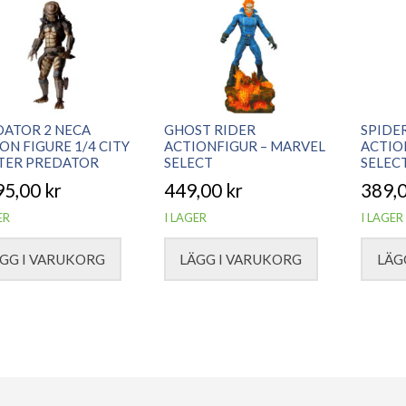
DATOR 2 NECA
GHOST RIDER
SPIDE
ON FIGURE 1/4 CITY
ACTIONFIGUR – MARVEL
ACTIO
TER PREDATOR
SELECT
SELEC
95,00
kr
449,00
kr
389,
ER
I LAGER
I LAGER
GG I VARUKORG
LÄGG I VARUKORG
LÄG