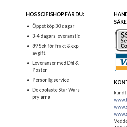
HOS SCIFISHOP FÅR DU:
HAND
SÄKE
Öppet köp 30 dagar
3-4 dagars leveranstid
89 Sek för frakt & exp
avgift.
Leveranser med Dhl &
Posten
Personlig service
KON
De coolaste Star Wars
kundtj
prylarna
www.f
www.s
www.s
Vedde