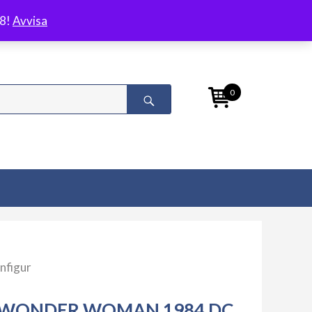
/8!
Avvisa
0
nfigur
WONDER WOMAN 1984 DC