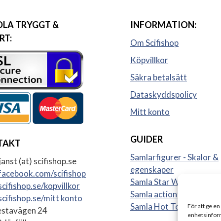
LA TRYGGT &
INFORMATION:
RT:
Om Scifishop
Köpvillkor
Säkra betalsätt
Dataskyddspolicy
Mitt konto
GUIDER
TAKT
Samlarfigurer - Skalor &
anst (at) scifishop.se
egenskaper
acebook.com/scifishop
Samla Star Wars figurer
cifishop.se/kopvillkor
Samla actionfigurer
cifishop.se/mitt konto
Samla Hot Toys
För att ge en
stavägen 24
enhetsinform