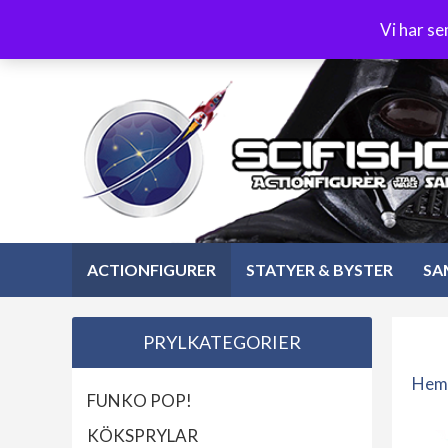
Hoppa
3-4 dagars leverans
Öppet köp 30 dagar
Vi har s
till
Hoppa
innehåll
till
innehåll
ACTIONFIGURER
STATYER & BYSTER
SA
PRYLKATEGORIER
Hem
FUNKO POP!
KÖKSPRYLAR