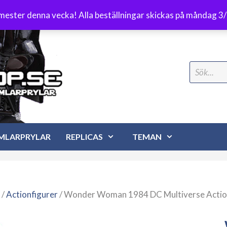
Frakt 89 kr
emester denna vecka! Alla beställningar skickas på måndag 3
Search
for:
MLARPRYLAR
REPLICAS
TEMAN
/
Actionfigurer
/ Wonder Woman 1984 DC Multiverse Actio