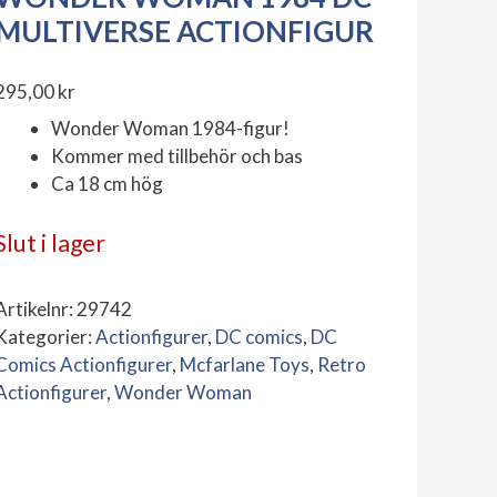
MULTIVERSE ACTIONFIGUR
295,00
kr
Wonder Woman 1984-figur!
Kommer med tillbehör och bas
Ca 18 cm hög
Slut i lager
Artikelnr:
29742
Kategorier:
Actionfigurer
,
DC comics
,
DC
Comics Actionfigurer
,
Mcfarlane Toys
,
Retro
Actionfigurer
,
Wonder Woman