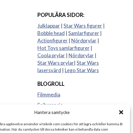
POPULÄRA SIDOR:
Julklappar
|
Star Wars figurer
|
Bobble head
|
Samlarfigurer
|
Actionfigurer
|
Nördprylar
|
Hot Toys samlarfigurer
|
Coola prylar
|
Nördprylar
|
Star Wars prylar
|
Star Wars
lasersvärd
|
Lego Star Wars
BLOGROLL
Filmmedia
Sajberspejs
Hantera samtycke
Strange things
 bra upplevelse använder vi teknik som cookies för att lagra och/eller komma åt
ation. När du samtycker till dessa tekniker kan vi behandla data som