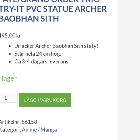
TRY-IT PVC STATUE ARCHER
BAOBHAN SITH
495,00
kr
Urläcker Archer Baobhan Sith staty!
Står hela 24 cm hög.
Ca 3-4 dagars leverans.
I lager
Fate/Grand
LÄGG I VARUKORG
Order
Trio-
Try-
Artikelnr:
56158
iT
Kategori:
Anime / Manga
PVC