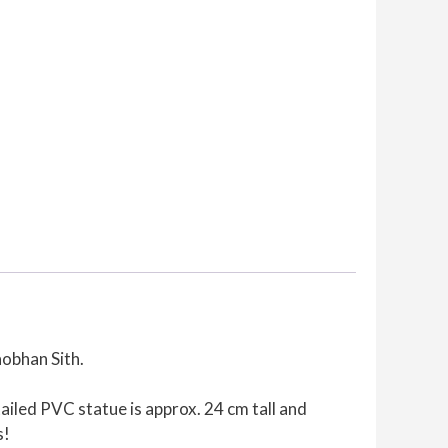
Statue
Archer
Baobhan
Sith
mängd
obhan Sith.
iled PVC statue is approx. 24 cm tall and
s!