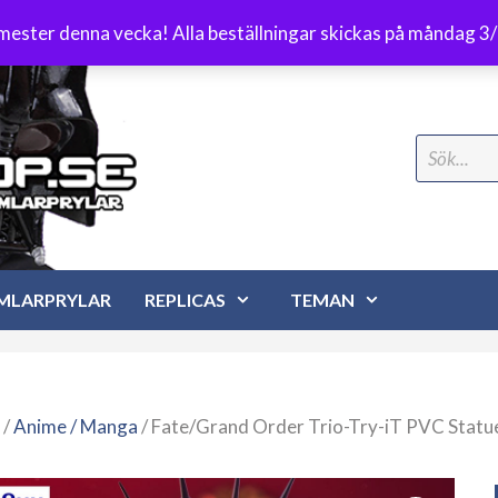
Frakt 89 kr
emester denna vecka! Alla beställningar skickas på måndag 3
Search
for:
MLARPRYLAR
REPLICAS
TEMAN
/
Anime / Manga
/ Fate/Grand Order Trio-Try-iT PVC Statu