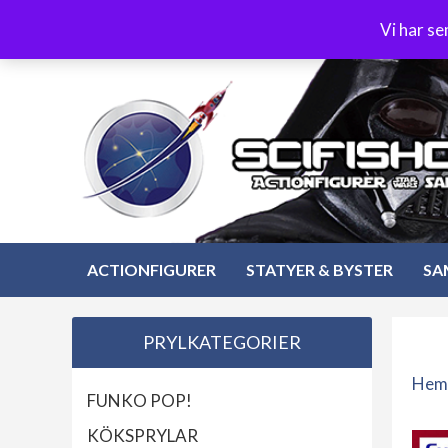
Hoppa
3-4 dagars leverans
Öppet köp 30 dagar
Vi har s
till
Hoppa
innehåll
till
innehåll
ACTIONFIGURER
STATYER & BYSTER
SA
PRYLKATEGORIER
Hem
FUNKO POP!
KÖKSPRYLAR