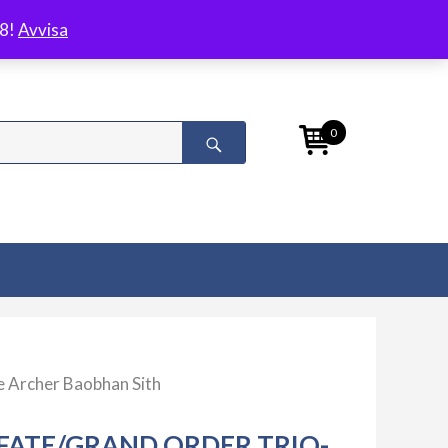
/8!
Avvisa
0
e Archer Baobhan Sith
FATE/GRAND ORDER TRIO-