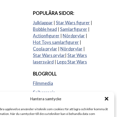
POPULÄRA SIDOR:
Julklappar
|
Star Wars figurer
|
Bobble head
|
Samlarfigurer
|
Actionfigurer
|
Nördprylar
|
Hot Toys samlarfigurer
|
Coola prylar
|
Nördprylar
|
Star Wars prylar
|
Star Wars
lasersvärd
|
Lego Star Wars
BLOGROLL
Filmmedia
Sajberspejs
Hantera samtycke
Strange things
 bra upplevelse använder vi teknik som cookies för att lagra och/eller komma åt
ation. När du samtycker till dessa tekniker kan vi behandla data som