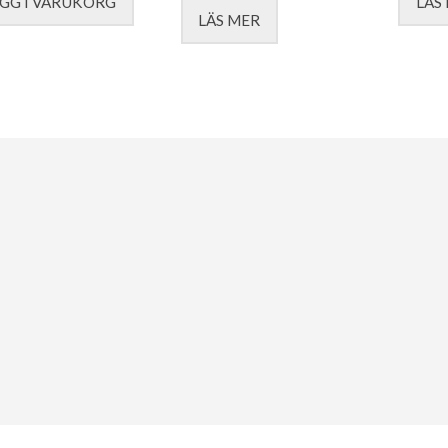
GG I VARUKORG
LÄS
LÄS MER