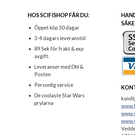
HOS SCIFISHOP FÅR DU:
HAND
SÄKE
Öppet köp 30 dagar
3-4 dagars leveranstid
89 Sek för frakt & exp
avgift.
Leveranser med Dhl &
Posten
Personlig service
KON
De coolaste Star Wars
kundtj
prylarna
www.f
www.s
www.s
Vedde