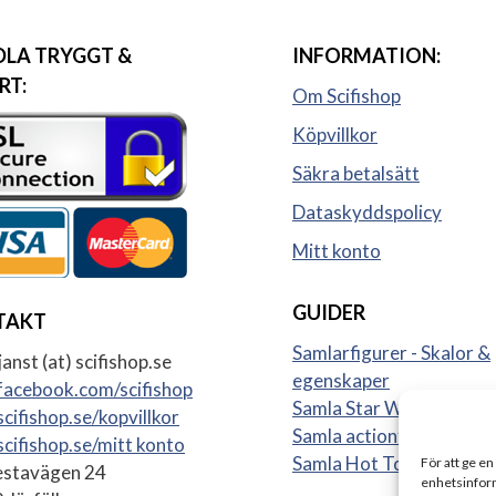
LA TRYGGT &
INFORMATION:
RT:
Om Scifishop
Köpvillkor
Säkra betalsätt
Dataskyddspolicy
Mitt konto
GUIDER
TAKT
Samlarfigurer - Skalor &
anst (at) scifishop.se
egenskaper
acebook.com/scifishop
Samla Star Wars figurer
cifishop.se/kopvillkor
Samla actionfigurer
cifishop.se/mitt konto
Samla Hot Toys
För att ge en
stavägen 24
enhetsinform