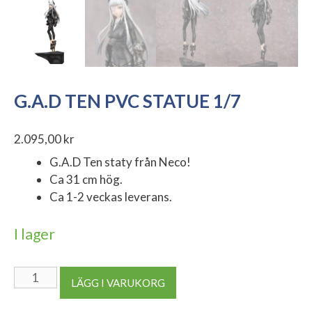
G.A.D TEN PVC STATUE 1/7
2.095,00
kr
G.A.D Ten staty från Neco!
Ca 31 cm hög.
Ca 1-2 veckas leverans.
I lager
G.A.D
LÄGG I VARUKORG
Ten
PVC