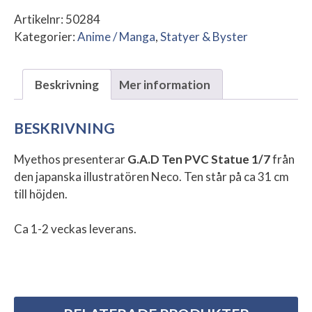
Statue
Artikelnr:
50284
1/7
Kategorier:
Anime / Manga
,
Statyer & Byster
mängd
Beskrivning
Mer information
BESKRIVNING
Myethos presenterar
G.A.D Ten PVC Statue 1/7
från
den japanska illustratören Neco. Ten står på ca 31 cm
till höjden.
Ca 1-2 veckas leverans.