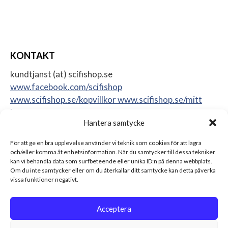
KONTAKT
kundtjanst (at) scifishop.se
www.facebook.com/scifishop
www.scifishop.se/kopvillkor
www.scifishop.se/mitt
konto
Hantera samtycke
Veddestavägen 24
17562 Järfälla
För att ge en bra upplevelse använder vi teknik som cookies för att lagra
Sweden
och/eller komma åt enhetsinformation. När du samtycker till dessa tekniker
kan vi behandla data som surfbeteende eller unika ID:n på denna webbplats.
Om du inte samtycker eller om du återkallar ditt samtycke kan detta påverka
vissa funktioner negativt.
Acceptera