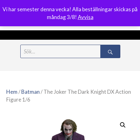
Vi har semester denna vecka! Alla beställningar skickas på
0
måndag 3/8!
Avvisa
Meny
Hoppa
Search
till
for:
innehåll
Hem
/
Batman
/ The Joker The Dark Knight DX Action
Figure 1/6