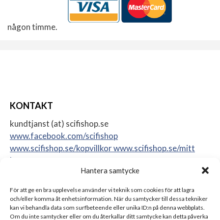
någon timme.
KONTAKT
kundtjanst (at) scifishop.se
www.facebook.com/scifishop
www.scifishop.se/kopvillkor
www.scifishop.se/mitt
konto
Hantera samtycke
Veddestavägen 24
17562 Järfälla
För att ge en bra upplevelse använder vi teknik som cookies för att lagra
Sweden
och/eller komma åt enhetsinformation. När du samtycker till dessa tekniker
kan vi behandla data som surfbeteende eller unika ID:n på denna webbplats.
Om du inte samtycker eller om du återkallar ditt samtycke kan detta påverka