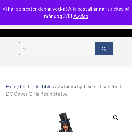
Vi har semester denna vecka! Alla beställningar skickas på
0
måndag 3/8!
Avvisa
Meny
Hoppa
Search
till
for:
innehåll
Hem
/
DC Collectibles
/ Zatanna by J. Scott Campbell
DC Cover Girls Resin Statue