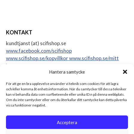
KONTAKT
kundtjanst (at) scifishop.se
www.facebook.com/scifishop
www.scifishop.se/kopvillkor
www.scifishop.se/mitt
konto
Hantera samtycke
Veddestavägen 24
17562 Järfälla
För att ge en bra upplevelse använder vi teknik som cookies för att lagra
Sweden
och/eller komma åt enhetsinformation. När du samtycker till dessa tekniker
kan vi behandla data som surfbeteende eller unika ID:n på denna webbplats.
Om du inte samtycker eller om du återkallar ditt samtycke kan detta påverka
vissa funktioner negativt.
Acceptera