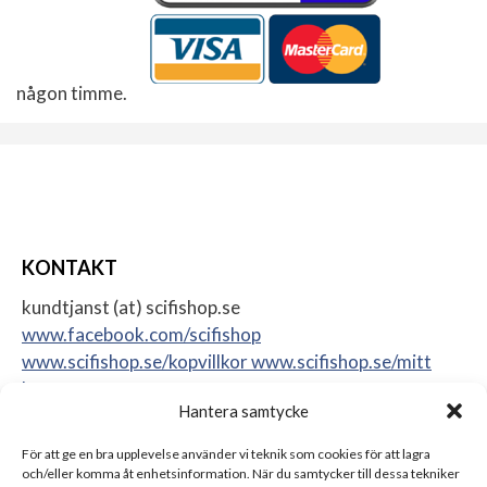
någon timme.
KONTAKT
kundtjanst (at) scifishop.se
www.facebook.com/scifishop
www.scifishop.se/kopvillkor
www.scifishop.se/mitt
konto
Hantera samtycke
Veddestavägen 24
17562 Järfälla
För att ge en bra upplevelse använder vi teknik som cookies för att lagra
Sweden
och/eller komma åt enhetsinformation. När du samtycker till dessa tekniker