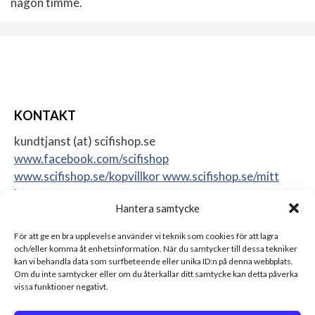
någon timme.
KONTAKT
kundtjanst (at) scifishop.se
www.facebook.com/scifishop
www.scifishop.se/kopvillkor
www.scifishop.se/mitt
konto
Hantera samtycke
Veddestavägen 24
17562 Järfälla
För att ge en bra upplevelse använder vi teknik som cookies för att lagra
Sweden
och/eller komma åt enhetsinformation. När du samtycker till dessa tekniker
kan vi behandla data som surfbeteende eller unika ID:n på denna webbplats.
Om du inte samtycker eller om du återkallar ditt samtycke kan detta påverka
vissa funktioner negativt.