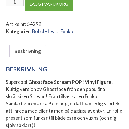
Ghostface
LÄGG I VARUKORG
Scream
POP!
Vinyl
Artikelnr:
54292
Figure
Kategorier:
Bobble head
,
Funko
mängd
Beskrivning
BESKRIVNING
Supercool
Ghostface Scream POP! Vinyl Figure.
Kultig version av Ghostface från den populära
skräckisen Scream! Från tillverkaren Funko!
Samlarfiguren är ca 9 cm hög, en lätthanterlig storlek
att inreda med eller ta med på dagliga äventyr. En rolig
present som funkar till både barn och vuxna (och dig
själv såklart)!