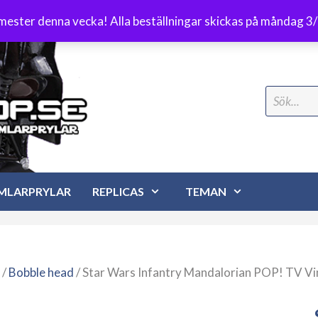
Frakt 89 kr
emester denna vecka! Alla beställningar skickas på måndag 3
Search
for:
MLARPRYLAR
REPLICAS
TEMAN
/
Bobble head
/ Star Wars Infantry Mandalorian POP! TV Vi