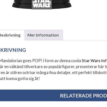
Beskrivning
Mer information
SKRIVNING
Mandalorian goes POP! i form av denna coola
Star Wars In
är en välkänd tillverkare av populärfigurer, presenterar här
I
ren är stilren och har många fina detaljer, ett perfekt tillsk
 att kunna gotta sig åt!
RELATERADE PRO