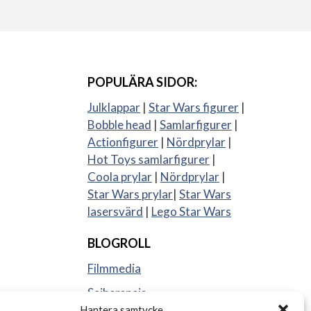
POPULÄRA SIDOR:
Julklappar
|
Star Wars figurer
|
Bobble head
|
Samlarfigurer
|
Actionfigurer
|
Nördprylar
|
Hot Toys samlarfigurer
|
Coola prylar
|
Nördprylar
|
Star Wars prylar
|
Star Wars
lasersvärd
|
Lego Star Wars
BLOGROLL
Filmmedia
Sajberspejs
Hantera samtycke