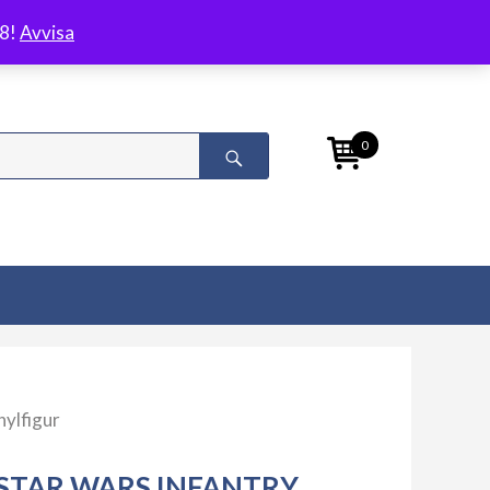
/8!
Avvisa
0
nylfigur
STAR WARS INFANTRY