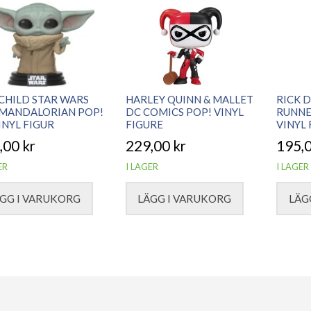
CHILD STAR WARS
HARLEY QUINN & MALLET
RICK 
 MANDALORIAN POP!
DC COMICS POP! VINYL
RUNNE
INYL FIGUR
FIGURE
VINYL
,00
kr
229,00
kr
195,
ER
I LAGER
I LAGER
GG I VARUKORG
LÄGG I VARUKORG
LÄG