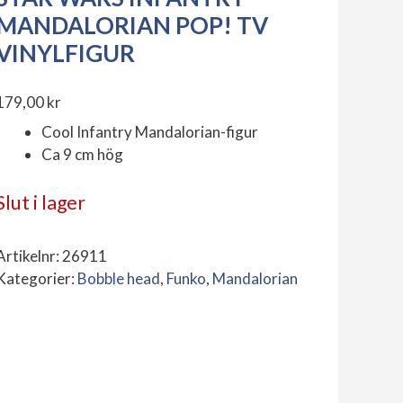
MANDALORIAN POP! TV
VINYLFIGUR
179,00
kr
Cool Infantry Mandalorian-figur
Ca 9 cm hög
Slut i lager
Artikelnr:
26911
Kategorier:
Bobble head
,
Funko
,
Mandalorian