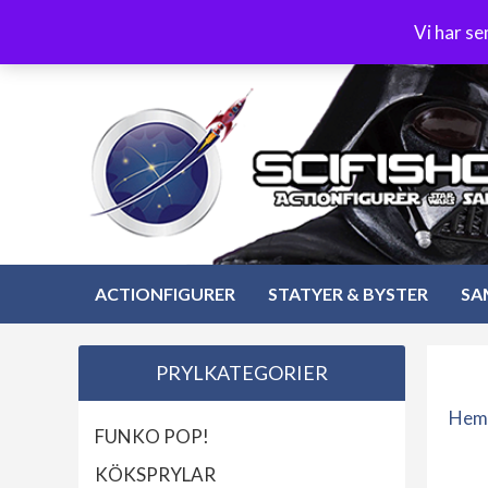
Hoppa
3-4 dagars leverans
Öppet köp 30 dagar
Vi har s
till
Hoppa
innehåll
till
innehåll
ACTIONFIGURER
STATYER & BYSTER
SA
PRYLKATEGORIER
Hem
FUNKO POP!
KÖKSPRYLAR