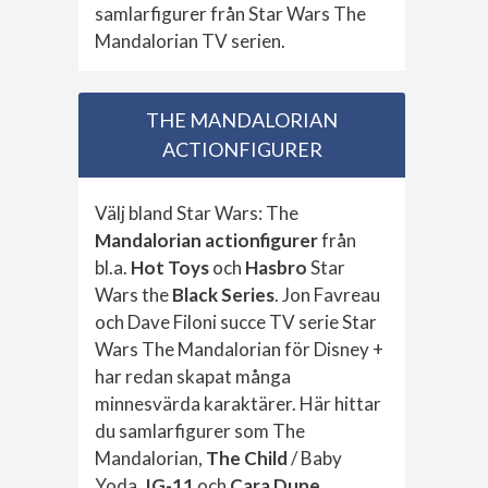
samlarfigurer från Star Wars The
Mandalorian TV serien.
THE MANDALORIAN
ACTIONFIGURER
Välj bland Star Wars: The
Mandalorian actionfigurer
från
bl.a.
Hot Toys
och
Hasbro
Star
Wars the
Black Series
. Jon Favreau
och Dave Filoni succe TV serie Star
Wars The Mandalorian för Disney +
har redan skapat många
minnesvärda karaktärer. Här hittar
du samlarfigurer som The
Mandalorian,
The Child
/ Baby
Yoda,
IG-11
och
Cara Dune
.