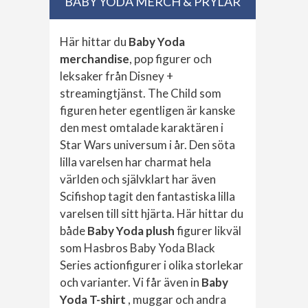
BABY YODA MERCH & PRYLAR
Här hittar du
Baby Yoda
merchandise
, pop figurer och
leksaker från Disney +
streamingtjänst. The Child som
figuren heter egentligen är kanske
den mest omtalade karaktären i
Star Wars universum i år. Den söta
lilla varelsen har charmat hela
världen och självklart har även
Scifishop tagit den fantastiska lilla
varelsen till sitt hjärta. Här hittar du
både
Baby Yoda plush
figurer likväl
som Hasbros Baby Yoda Black
Series actionfigurer i olika storlekar
och varianter. Vi får även in
Baby
Yoda T-shirt
, muggar och andra