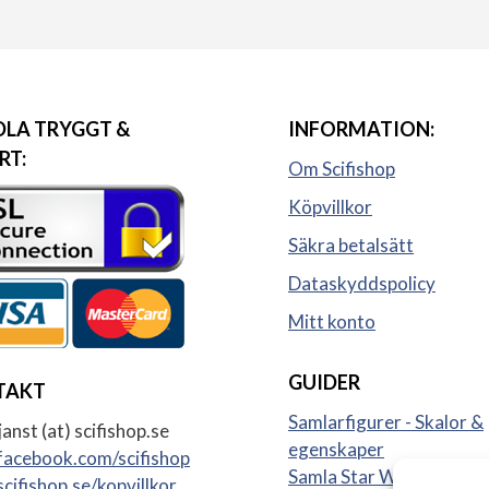
LA TRYGGT &
INFORMATION:
RT:
Om Scifishop
Köpvillkor
Säkra betalsätt
Dataskyddspolicy
Mitt konto
GUIDER
TAKT
Samlarfigurer - Skalor &
anst (at) scifishop.se
egenskaper
acebook.com/scifishop
Samla Star Wars figurer
cifishop.se/kopvillkor