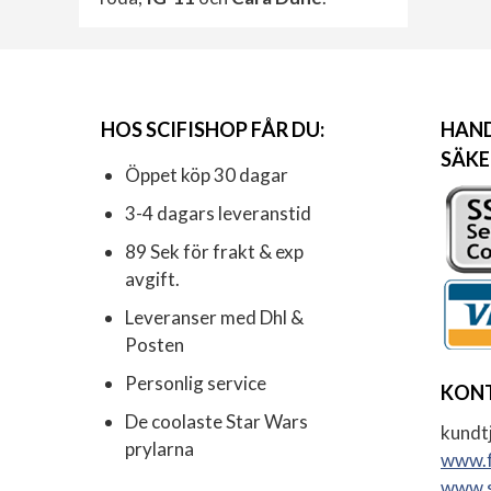
HOS SCIFISHOP FÅR DU:
HAND
SÄKE
Öppet köp 30 dagar
3-4 dagars leveranstid
89 Sek för frakt & exp
avgift.
Leveranser med Dhl &
Posten
Personlig service
KON
De coolaste Star Wars
kundtj
prylarna
www.f
www.s