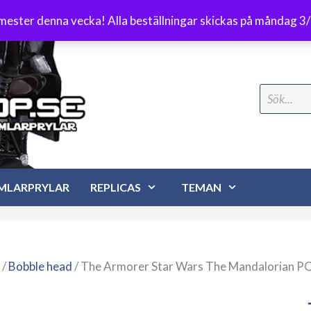
Frakt 89 kr
emester denna vecka! Alla beställningar skickas på måndag 3
Search
for:
MLARPRYLAR
REPLICAS
TEMAN
/
Bobble head
/ The Armorer Star Wars The Mandalorian PO