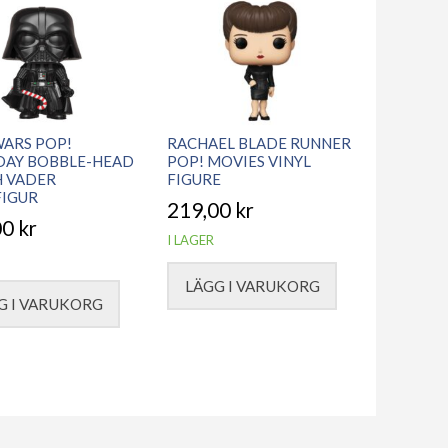
WARS POP!
RACHAEL BLADE RUNNER
DAY BOBBLE-HEAD
POP! MOVIES VINYL
 VADER
FIGURE
FIGUR
219,00
kr
00
kr
I LAGER
LÄGG I VARUKORG
G I VARUKORG