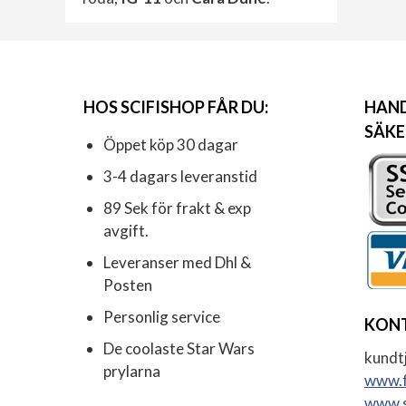
HOS SCIFISHOP FÅR DU:
HAND
SÄKE
Öppet köp 30 dagar
3-4 dagars leveranstid
89 Sek för frakt & exp
avgift.
Leveranser med Dhl &
Posten
Personlig service
KON
De coolaste Star Wars
kundtj
prylarna
www.f
www.s