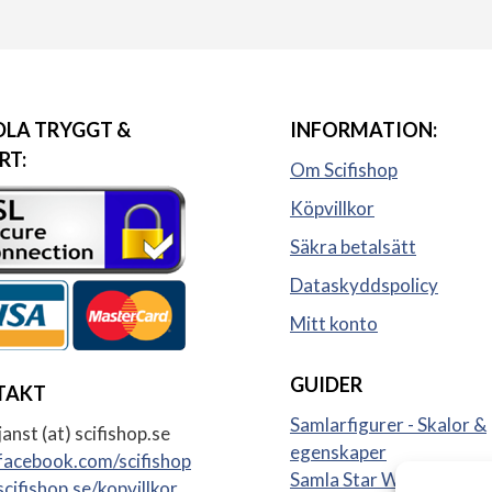
LA TRYGGT &
INFORMATION:
RT:
Om Scifishop
Köpvillkor
Säkra betalsätt
Dataskyddspolicy
Mitt konto
GUIDER
TAKT
Samlarfigurer - Skalor &
anst (at) scifishop.se
egenskaper
acebook.com/scifishop
Samla Star Wars figurer
cifishop.se/kopvillkor