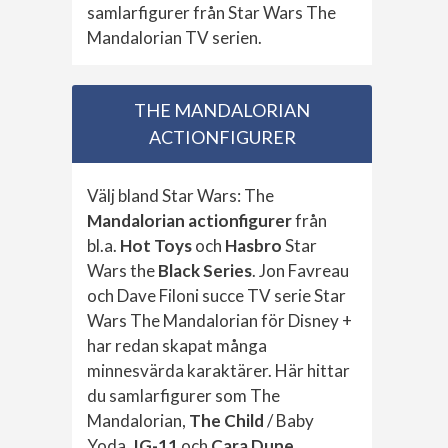
samlarfigurer från Star Wars The
Mandalorian TV serien.
THE MANDALORIAN
ACTIONFIGURER
Välj bland Star Wars: The
Mandalorian actionfigurer
från
bl.a.
Hot Toys
och
Hasbro
Star
Wars the
Black Series
. Jon Favreau
och Dave Filoni succe TV serie Star
Wars The Mandalorian för Disney +
har redan skapat många
minnesvärda karaktärer. Här hittar
du samlarfigurer som The
Mandalorian,
The Child
/ Baby
Yoda,
IG-11
och
Cara Dune
.