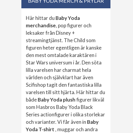
BABY YODA MERCH & PRYLAR
Här hittar du
Baby Yoda
merchandise
, pop figurer och
leksaker från Disney +
streamingtjänst. The Child som
figuren heter egentligen är kanske
den mest omtalade karaktären i
Star Wars universum i år. Den söta
lilla varelsen har charmat hela
världen och självklart har även
Scifishop tagit den fantastiska lilla
varelsen till sitt hjärta. Här hittar du
både
Baby Yoda plush
figurer likväl
som Hasbros Baby Yoda Black
Series actionfigurer i olika storlekar
och varianter. Vi får även in
Baby
Yoda T-shirt
, muggar och andra