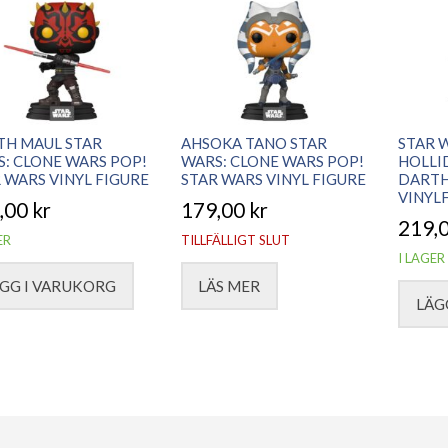
TH MAUL STAR
AHSOKA TANO STAR
STAR 
: CLONE WARS POP!
WARS: CLONE WARS POP!
HOLLI
 WARS VINYL FIGURE
STAR WARS VINYL FIGURE
DARTH
VINYL
,00
kr
179,00
kr
219,
ER
TILLFÄLLIGT SLUT
I LAGER
GG I VARUKORG
LÄS MER
LÄG