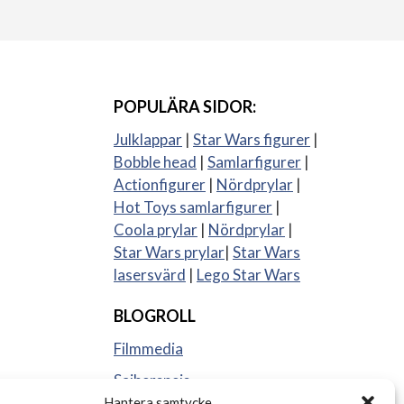
POPULÄRA SIDOR:
Julklappar
|
Star Wars figurer
|
Bobble head
|
Samlarfigurer
|
Actionfigurer
|
Nördprylar
|
Hot Toys samlarfigurer
|
Coola prylar
|
Nördprylar
|
Star Wars prylar
|
Star Wars
lasersvärd
|
Lego Star Wars
BLOGROLL
Filmmedia
Sajberspejs
Hantera samtycke