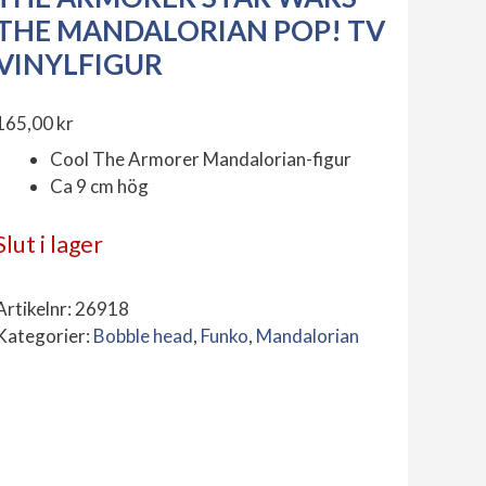
THE MANDALORIAN POP! TV
VINYLFIGUR
165,00
kr
Cool The Armorer Mandalorian-figur
Ca 9 cm hög
Slut i lager
Artikelnr:
26918
Kategorier:
Bobble head
,
Funko
,
Mandalorian