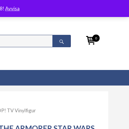
/8!
Avvisa
0
P! TV Vinylfigur
THE ARMORER STAR WARS