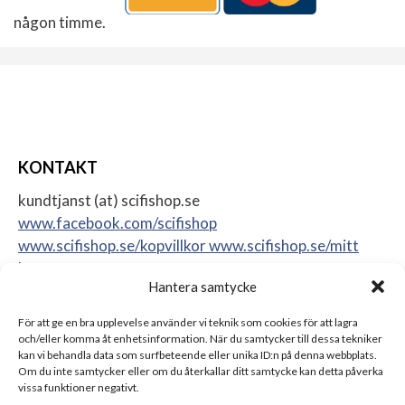
någon timme.
KONTAKT
kundtjanst (at) scifishop.se
www.facebook.com/scifishop
www.scifishop.se/kopvillkor
www.scifishop.se/mitt
konto
Hantera samtycke
Veddestavägen 24
17562 Järfälla
För att ge en bra upplevelse använder vi teknik som cookies för att lagra
Sweden
och/eller komma åt enhetsinformation. När du samtycker till dessa tekniker
kan vi behandla data som surfbeteende eller unika ID:n på denna webbplats.
Om du inte samtycker eller om du återkallar ditt samtycke kan detta påverka
vissa funktioner negativt.