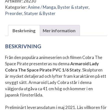
Artikelnr:
28230
Kategorier:
Anime / Manga
,
Byster & statyer
,
Preorder
,
Statyer & Byster
Beskrivning
Mer information
BESKRIVNING
Från den populära animeserien och filmen Cobra The
Space Pirate presenteras nu denna
Armaroid Lady
Cobra The Space Pirate PVC 1/6 Staty
. Skulpturen
är mycket detaljerad och lyfter fram karaktären på ett
snyggt sätt. Armaroid Lady Cobra står i denna
välgjorda utgåva ca 41 cm hög och kommer i en
japansk fönsterlåda.
Preliminärt leveransdatum i maj 2021. Läs villkoren för