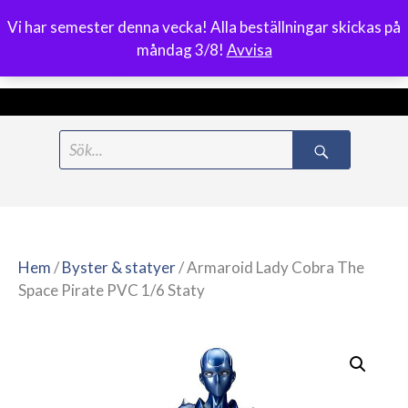
Vi har semester denna vecka! Alla beställningar skickas på
0
måndag 3/8!
Avvisa
Meny
Hoppa
Search
till
for:
innehåll
Hem
/
Byster & statyer
/ Armaroid Lady Cobra The
Space Pirate PVC 1/6 Staty