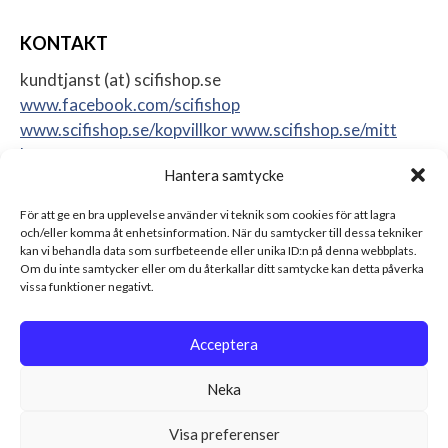
KONTAKT
kundtjanst (at) scifishop.se
www.facebook.com/scifishop
www.scifishop.se/kopvillkor
www.scifishop.se/mitt
konto
Hantera samtycke
Veddestavägen 24
17562 Järfälla
För att ge en bra upplevelse använder vi teknik som cookies för att lagra
Sweden
och/eller komma åt enhetsinformation. När du samtycker till dessa tekniker
kan vi behandla data som surfbeteende eller unika ID:n på denna webbplats.
Om du inte samtycker eller om du återkallar ditt samtycke kan detta påverka
vissa funktioner negativt.
Acceptera
Neka
Visa preferenser