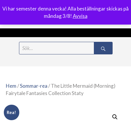
Vi har semester denna vecka! Alla beställningar skickas på
0
måndag 3/8!
Avvisa
Meny
Hoppa
Search
till
for:
innehåll
Hem
/
Sommar-rea
/ The Little Mermaid (Morning)
Fairytale Fantasies Collection Staty
Rea!