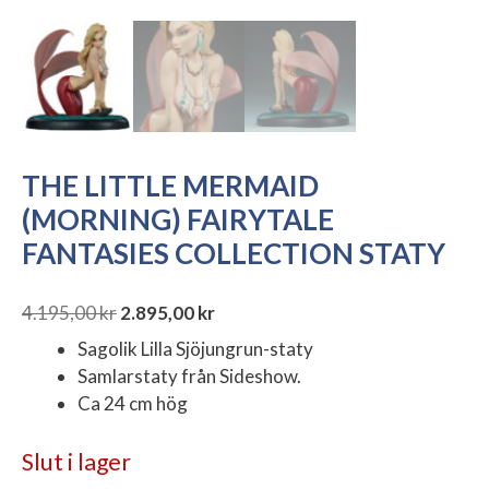
THE LITTLE MERMAID
(MORNING) FAIRYTALE
FANTASIES COLLECTION STATY
4.195,00
kr
2.895,00
kr
Det
Det
Sagolik Lilla Sjöjungrun-staty
ursprungliga
nuvarande
Samlarstaty från Sideshow.
priset
priset
Ca 24 cm hög
var:
är:
4.195,00 kr.
2.895,00 kr.
Slut i lager