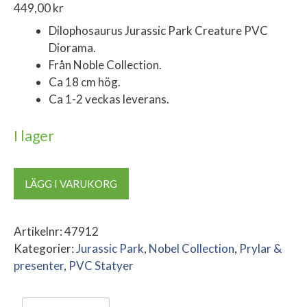
449,00
kr
Dilophosaurus Jurassic Park Creature PVC
Diorama.
Från Noble Collection.
Ca 18 cm hög.
Ca 1-2 veckas leverans.
I lager
Dilophosaurus
LÄGG I VARUKORG
Jurassic
Park
Creature
Artikelnr:
47912
PVC
Kategorier:
Jurassic Park
,
Nobel Collection
,
Prylar &
Diorama
presenter
,
PVC Statyer
mängd