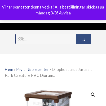
Vi har semester denna vecka! Alla beställningar skickas på
0
måndag 3/8!
Avvisa
Meny
Hoppa
Search
till
for:
innehåll
Hem
/
Prylar & presenter
/ Dilophosaurus Jurassic
Park Creature PVC Diorama