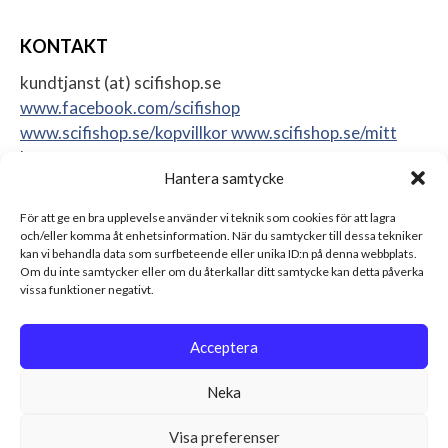
KONTAKT
kundtjanst (at) scifishop.se
www.facebook.com/scifishop
www.scifishop.se/kopvillkor
www.scifishop.se/mitt
konto
Hantera samtycke
Veddestavägen 24
17562 Järfälla
För att ge en bra upplevelse använder vi teknik som cookies för att lagra
Sweden
och/eller komma åt enhetsinformation. När du samtycker till dessa tekniker
kan vi behandla data som surfbeteende eller unika ID:n på denna webbplats.
Om du inte samtycker eller om du återkallar ditt samtycke kan detta påverka
vissa funktioner negativt.
Acceptera
Neka
Visa preferenser