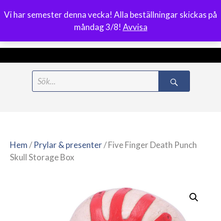
Vi har semester denna vecka! Alla beställningar skickas på
0
måndag 3/8!
Avvisa
Meny
Hoppa
Search
till
for:
innehåll
Hem
/
Prylar & presenter
/ Five Finger Death Punch
Skull Storage Box