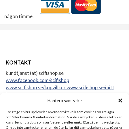
någon timme.
KONTAKT
kundtjanst (at) scifishop.se
www.facebook.com/scifishop
www.scifishop.se/kopvillkor
www.scifishop.se/mitt
konto
Hantera samtycke
Veddestavägen 24
17562 Järfälla
För att ge en bra upplevelse använder vi teknik som cookies för att lagra
Sweden
och/eller komma åt enhetsinformation. När du samtycker till dessa tekniker
kan vi behandla data som surfbeteende eller unika ID:n på denna webbplats.
Om du inte samtycker eller om du återkallar ditt samtycke kan detta påverka