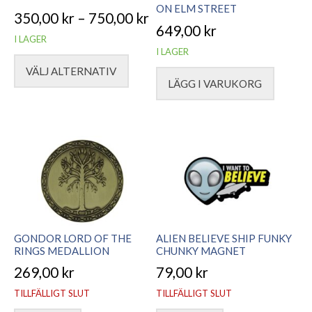
ON ELM STREET
350,00
kr
–
750,00
kr
649,00
kr
Prisintervall:
I LAGER
I LAGER
350,00 kr
VÄLJ ALTERNATIV
till
LÄGG I VARUKORG
Den
750,00 kr
här
produkten
har
flera
varianter.
De
olika
alternativen
GONDOR LORD OF THE
ALIEN BELIEVE SHIP FUNKY
RINGS MEDALLION
CHUNKY MAGNET
kan
väljas
269,00
kr
79,00
kr
på
TILLFÄLLIGT SLUT
TILLFÄLLIGT SLUT
produktsidan