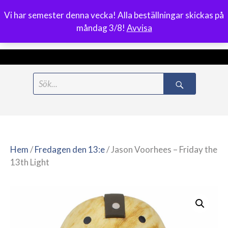
Vi har semester denna vecka! Alla beställningar skickas på
0
måndag 3/8!
Avvisa
Meny
Hoppa
Search
till
for:
innehåll
Hem
/
Fredagen den 13:e
/ Jason Voorhees – Friday the
13th Light