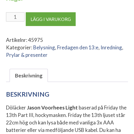
Jason
LÄGG I VARUKORG
Voorhees
-
Friday
Artikelnr:
45975
the
Kategorier:
Belysning
,
Fredagen den 13:e
,
Inredning
,
13th
Prylar & presenter
Light
mängd
Beskrivning
BESKRIVNING
Döläcker
Jason Voorhees Light
baserad på Friday the
13th Part III, hockymasken. Friday the 13th ljuset står
22cm hög och kan lysa både med vanliga 3x AAA
batterier eller via medföljande USB kabel. Du kan ha