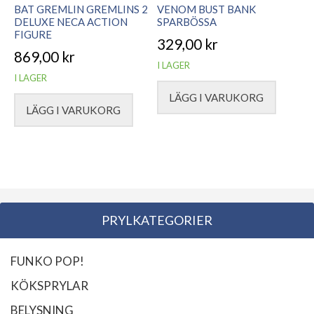
alternativen
BAT GREMLIN GREMLINS 2
VENOM BUST BANK
DELUXE NECA ACTION
SPARBÖSSA
kan
FIGURE
väljas
329,00
kr
869,00
kr
på
I LAGER
produktsidan
I LAGER
LÄGG I VARUKORG
LÄGG I VARUKORG
PRYLKATEGORIER
FUNKO POP!
KÖKSPRYLAR
BELYSNING