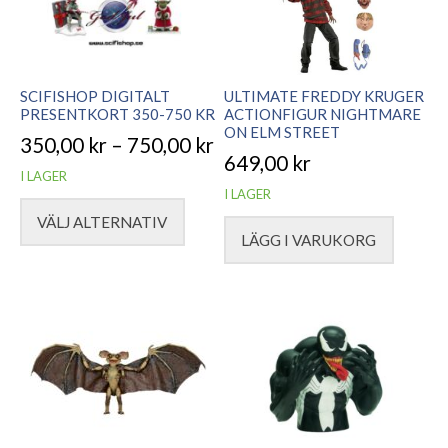
SCIFISHOP DIGITALT
ULTIMATE FREDDY KRUGER
PRESENTKORT 350-750 KR
ACTIONFIGUR NIGHTMARE
ON ELM STREET
350,00
kr
–
750,00
kr
649,00
kr
Prisintervall:
I LAGER
I LAGER
350,00 kr
VÄLJ ALTERNATIV
till
LÄGG I VARUKORG
Den
750,00 kr
här
produkten
har
flera
varianter.
De
olika