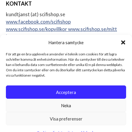
KONTAKT
kundtjanst (at) scifishop.se
www.facebook.com/scifishop
www.scifishop.se/kopvillkor
www.scifishop.se/mitt
konto
Hantera samtycke
Veddestavägen 24
17562 Järfälla
För att ge en bra upplevelse använder vi teknik som cookies för att lagra
Sweden
och/eller komma åt enhetsinformation. När du samtycker till dessa tekniker
kan vi behandla data som surfbeteende eller unika ID:n på denna webbplats.
Om du inte samtycker eller om du återkallar ditt samtycke kan detta påverka
vissa funktioner negativt.
Acceptera
Neka
Visa preferenser
© 2026 Scifishop - Star Wars actionfigurer, samlarprylar &
leksaker Alla rättigheter reserverade.