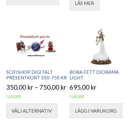
LÄS MER
priset
priset
var:
är:
6.295,00 kr.
5.595,00 kr.
SCIFISHOP DIGITALT
BOBA FETT DIORAMA
PRESENTKORT 350-750 KR
LIGHT
350,00
kr
–
750,00
kr
695,00
kr
Prisintervall:
I LAGER
I LAGER
350,00 kr
VÄLJ ALTERNATIV
LÄGG I VARUKORG
till
Den
750,00 kr
här
produkten