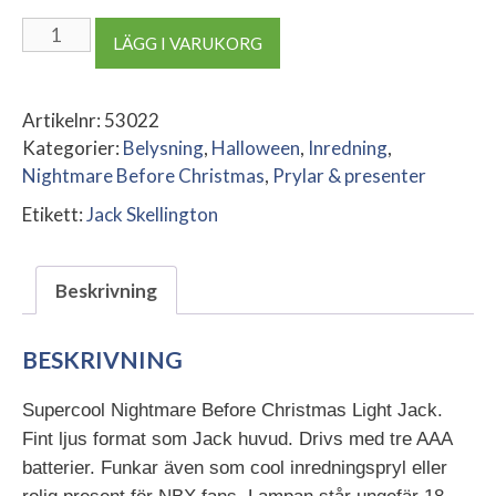
Nightmare
LÄGG I VARUKORG
Before
Christmas
Light
Artikelnr:
53022
Jack
Kategorier:
Belysning
,
Halloween
,
Inredning
,
mängd
Nightmare Before Christmas
,
Prylar & presenter
Etikett:
Jack Skellington
Beskrivning
BESKRIVNING
Supercool Nightmare Before Christmas Light Jack.
Fint ljus format som Jack huvud. Drivs med tre AAA
batterier. Funkar även som cool inredningspryl eller