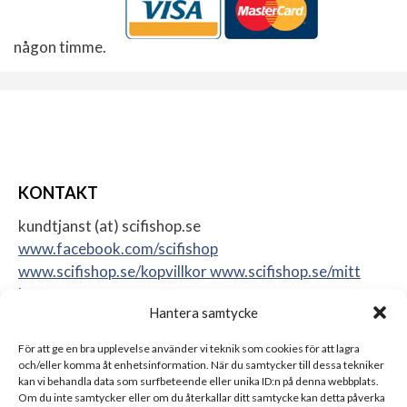
någon timme.
KONTAKT
kundtjanst (at) scifishop.se
www.facebook.com/scifishop
www.scifishop.se/kopvillkor
www.scifishop.se/mitt
konto
Hantera samtycke
Veddestavägen 24
17562 Järfälla
För att ge en bra upplevelse använder vi teknik som cookies för att lagra
Sweden
och/eller komma åt enhetsinformation. När du samtycker till dessa tekniker
kan vi behandla data som surfbeteende eller unika ID:n på denna webbplats.
Om du inte samtycker eller om du återkallar ditt samtycke kan detta påverka