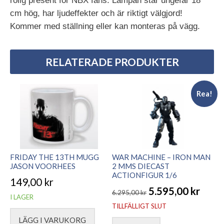
rolig present för NBX fans. Lampan står ungefär 18
cm hög, har ljudeffekter och är riktigt välgjord!
Kommer med ställning eller kan monteras på vägg.
RELATERADE PRODUKTER
Rea!
FRIDAY THE 13TH MUGG
WAR MACHINE – IRON MAN
JASON VOORHEES
2 MMS DIECAST
ACTIONFIGUR 1/6
149,00
kr
5.595,00
kr
6.295,00
kr
I LAGER
Det
Det
TILLFÄLLIGT SLUT
ursprungliga
nuvarande
LÄGG I VARUKORG