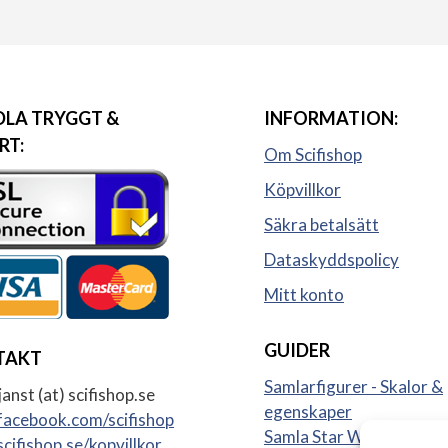
LA TRYGGT &
INFORMATION:
RT:
Om Scifishop
Köpvillkor
Säkra betalsätt
Dataskyddspolicy
Mitt konto
GUIDER
TAKT
Samlarfigurer - Skalor &
anst (at) scifishop.se
egenskaper
acebook.com/scifishop
Samla Star Wars figurer
cifishop.se/kopvillkor