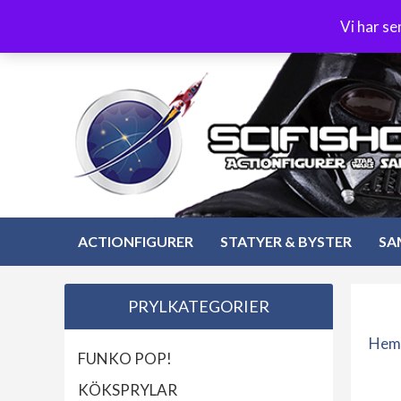
Hoppa
3-4 dagars leverans
Öppet köp 30 dagar
Vi har s
till
Hoppa
innehåll
till
innehåll
ACTIONFIGURER
STATYER & BYSTER
SA
PRYLKATEGORIER
Hem
FUNKO POP!
KÖKSPRYLAR