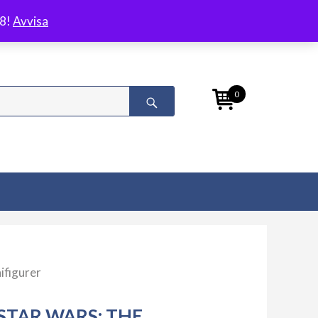
/8!
Avvisa
0
ifigurer
STAR WARS: THE