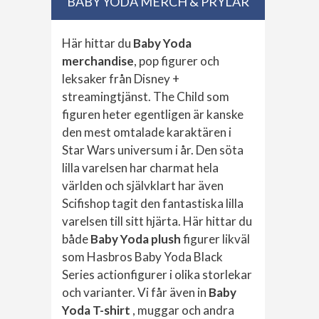
BABY YODA MERCH & PRYLAR
Här hittar du
Baby Yoda
merchandise
, pop figurer och
leksaker från Disney +
streamingtjänst. The Child som
figuren heter egentligen är kanske
den mest omtalade karaktären i
Star Wars universum i år. Den söta
lilla varelsen har charmat hela
världen och självklart har även
Scifishop tagit den fantastiska lilla
varelsen till sitt hjärta. Här hittar du
både
Baby Yoda plush
figurer likväl
som Hasbros Baby Yoda Black
Series actionfigurer i olika storlekar
och varianter. Vi får även in
Baby
Yoda T-shirt
, muggar och andra