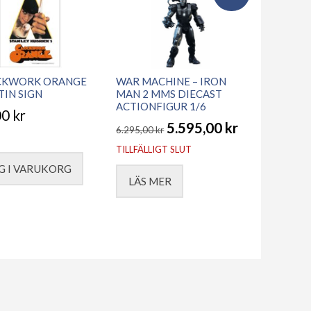
CKWORK ORANGE
WAR MACHINE – IRON
TIN SIGN
MAN 2 MMS DIECAST
ACTIONFIGUR 1/6
00
kr
5.595,00
kr
6.295,00
kr
Det
Det
TILLFÄLLIGT SLUT
ursprungliga
nuvarande
G I VARUKORG
LÄS MER
priset
priset
var:
är:
6.295,00 kr.
5.595,00 kr.