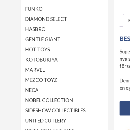
FUNKO
DIAMOND SELECT
HASBRO
BE
GENTLE GIANT
HOT TOYS
Supe
nya 
KOTOBUKIYA
förse
MARVEL
MEZCO TOYZ
Denn
en e
NECA
NOBEL COLLECTION
SIDESHOW COLLECTIBLES
UNITED CUTLERY