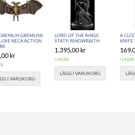
GREMLIN GREMLINS
LORD OF THE RINGS
A CLO
LUXE NECA ACTION
STATY: RINGWRAITH
KNIFE 
RE
1.395,00
kr
169,
,00
kr
I LAGER
I LAGER
ER
LÄGG I VARUKORG
LÄG
GG I VARUKORG