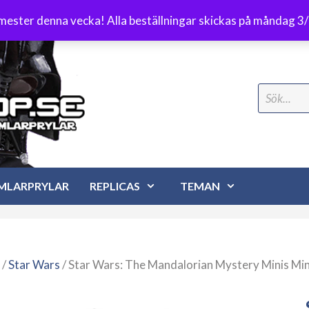
Frakt 89 kr
emester denna vecka! Alla beställningar skickas på måndag 3
Search
for:
MLARPRYLAR
REPLICAS
TEMAN
/
Star Wars
/ Star Wars: The Mandalorian Mystery Minis Min