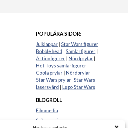
POPULÄRA SIDOR:
Julklappar
|
Star Wars figurer
|
Bobble head
|
Samlarfigurer
|
Actionfigurer
|
Nördprylar
|
Hot Toys samlarfigurer
|
Coola prylar
|
Nördprylar
|
Star Wars prylar
|
Star Wars
lasersvärd
|
Lego Star Wars
BLOGROLL
Filmmedia
Sajberspejs
Hantera samtycke