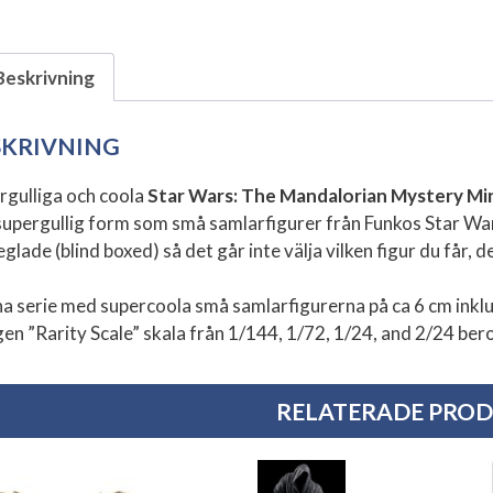
Beskrivning
SKRIVNING
rgulliga och coola
Star Wars: The Mandalorian Mystery Mi
supergullig form som små samlarfigurer från Funkos Star Wa
glade (blind boxed) så det går inte välja vilken figur du får, d
a serie med supercoola små samlarfigurerna på ca 6 cm inklude
gen ”Rarity Scale” skala från 1/144, 1/72, 1/24, and 2/24 ber
RELATERADE PRO