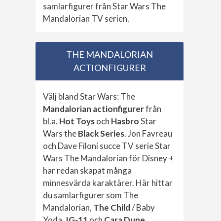
samlarfigurer från Star Wars The
Mandalorian TV serien.
THE MANDALORIAN
ACTIONFIGURER
Välj bland Star Wars: The
Mandalorian actionfigurer
från
bl.a.
Hot Toys
och
Hasbro
Star
Wars the
Black Series
. Jon Favreau
och Dave Filoni succe TV serie Star
Wars The Mandalorian för Disney +
har redan skapat många
minnesvärda karaktärer. Här hittar
du samlarfigurer som The
Mandalorian,
The Child
/ Baby
Yoda,
IG-11
och
Cara Dune
.