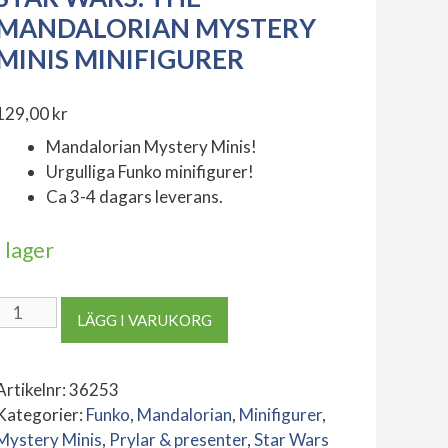
MANDALORIAN MYSTERY
MINIS MINIFIGURER
129,00
kr
Mandalorian Mystery Minis!
Urgulliga Funko minifigurer!
Ca 3-4 dagars leverans.
I lager
Star
LÄGG I VARUKORG
Wars:
The
Mandalorian
Artikelnr:
36253
Mystery
Kategorier:
Funko
,
Mandalorian
,
Minifigurer
,
Minis
Mystery Minis
,
Prylar & presenter
,
Star Wars