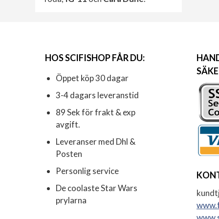
HOS SCIFISHOP FÅR DU:
HAND
SÄKE
Öppet köp 30 dagar
3-4 dagars leveranstid
89 Sek för frakt & exp
avgift.
Leveranser med Dhl &
Posten
Personlig service
KON
De coolaste Star Wars
kundtj
prylarna
www.f
www.s