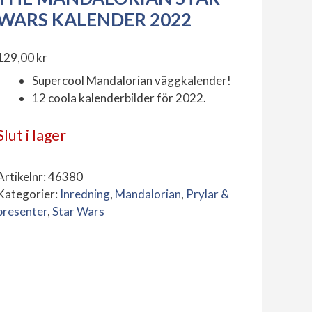
WARS KALENDER 2022
129,00
kr
Supercool Mandalorian väggkalender!
12 coola kalenderbilder för 2022.
Slut i lager
Artikelnr:
46380
Kategorier:
Inredning
,
Mandalorian
,
Prylar &
presenter
,
Star Wars