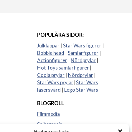
POPULÄRA SIDOR:
Julklappar
|
Star Wars figurer
|
Bobble head
|
Samlarfigurer
|
Actionfigurer
|
Nördprylar
|
Hot Toys samlarfigurer
|
Coola prylar
|
Nördprylar
|
Star Wars prylar
|
Star Wars
lasersvärd
|
Lego Star Wars
BLOGROLL
Filmmedia
Sajberspejs
Hantera samtycke