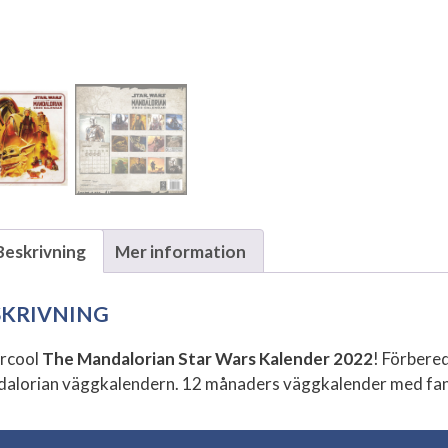
Beskrivning
Mer information
SKRIVNING
rcool
The Mandalorian Star Wars Kalender 2022
! Förbere
alorian väggkalendern. 12 månaders väggkalender med fant