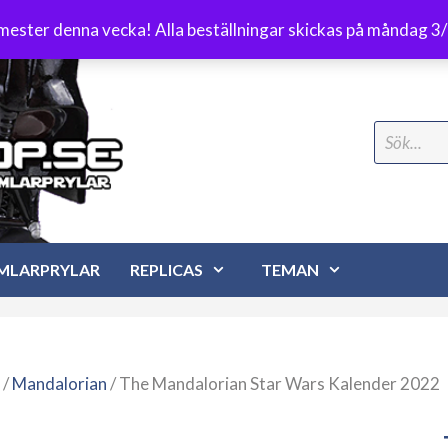
Frakt 89 kr
emester denna vecka! Alla beställningar skickas på måndag 3
Search
for:
MLARPRYLAR
REPLICAS
TEMAN
/
Mandalorian
/ The Mandalorian Star Wars Kalender 2022