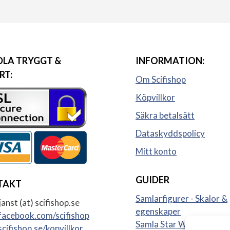
LA TRYGGT &
INFORMATION:
RT:
Om Scifishop
Köpvillkor
Säkra betalsätt
Dataskyddspolicy
Mitt konto
GUIDER
TAKT
Samlarfigurer - Skalor &
anst (at) scifishop.se
egenskaper
acebook.com/scifishop
Samla Star Wars figurer
cifishop.se/kopvillkor