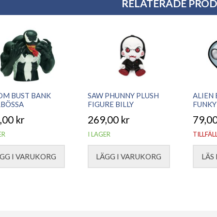
RELATERADE PRO
OM BUST BANK
SAW PHUNNY PLUSH
ALIEN 
RBÖSSA
FIGURE BILLY
FUNKY
,00
kr
269,00
kr
79,0
ER
I LAGER
TILLFÄL
GG I VARUKORG
LÄGG I VARUKORG
LÄS