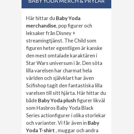
BABY YODA MERCH & PRYLAR
Här hittar du
Baby Yoda
merchandise
, pop figurer och
leksaker från Disney +
streamingtjänst. The Child som
figuren heter egentligen är kanske
den mest omtalade karaktären i
Star Wars universum i år. Den söta
lilla varelsen har charmat hela
världen och självklart har även
Scifishop tagit den fantastiska lilla
varelsen till sitt hjärta. Här hittar du
både
Baby Yoda plush
figurer likväl
som Hasbros Baby Yoda Black
Series actionfigurer i olika storlekar
och varianter. Vi får även in
Baby
Yoda T-shirt
, muggar och andra