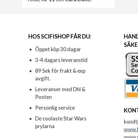
HOS SCIFISHOP FÅR DU:
HAND
SÄKE
Öppet köp 30 dagar
3-4 dagars leveranstid
89 Sek för frakt & exp
avgift.
Leveranser med Dhl &
Posten
Personlig service
KON
De coolaste Star Wars
kundtj
prylarna
www.f
www.s