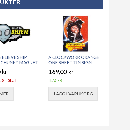
DUKTER
BELIEVE SHIP
A CLOCKWORK ORANGE
 CHUNKY MAGNET
ONE SHEET TIN SIGN
0
kr
169,00
kr
LIGT SLUT
I LAGER
 MER
LÄGG I VARUKORG