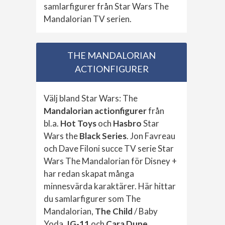
samlarfigurer från Star Wars The
Mandalorian TV serien.
THE MANDALORIAN
ACTIONFIGURER
Välj bland Star Wars: The
Mandalorian actionfigurer
från
bl.a.
Hot Toys
och
Hasbro
Star
Wars the
Black Series
. Jon Favreau
och Dave Filoni succe TV serie Star
Wars The Mandalorian för Disney +
har redan skapat många
minnesvärda karaktärer. Här hittar
du samlarfigurer som The
Mandalorian,
The Child
/ Baby
Yoda,
IG-11
och
Cara Dune
.