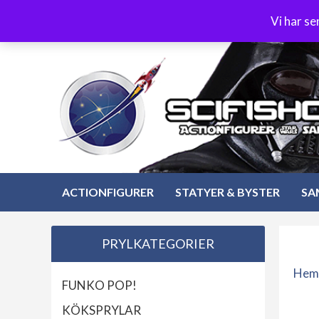
Hoppa
3-4 dagars leverans
Öppet köp 30 dagar
Vi har s
till
Hoppa
innehåll
till
innehåll
ACTIONFIGURER
STATYER & BYSTER
SA
PRYLKATEGORIER
Hem
FUNKO POP!
KÖKSPRYLAR