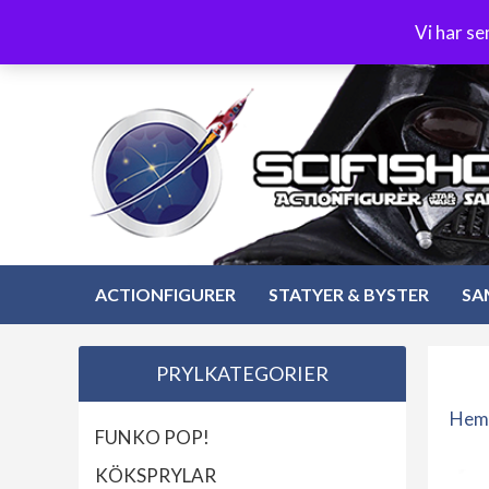
Hoppa
3-4 dagars leverans
Öppet köp 30 dagar
Vi har s
till
Hoppa
innehåll
till
innehåll
ACTIONFIGURER
STATYER & BYSTER
SA
PRYLKATEGORIER
Hem
FUNKO POP!
KÖKSPRYLAR