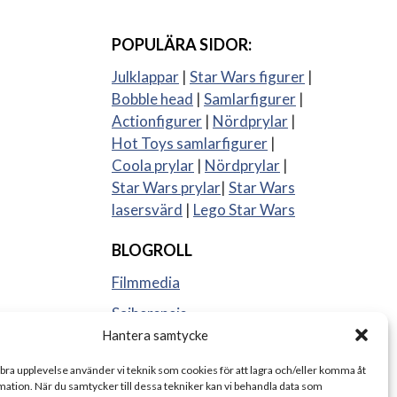
POPULÄRA SIDOR:
Julklappar
|
Star Wars figurer
|
Bobble head
|
Samlarfigurer
|
Actionfigurer
|
Nördprylar
|
Hot Toys samlarfigurer
|
Coola prylar
|
Nördprylar
|
Star Wars prylar
|
Star Wars
lasersvärd
|
Lego Star Wars
BLOGROLL
Filmmedia
Sajberspejs
Hantera samtycke
Strange things
 bra upplevelse använder vi teknik som cookies för att lagra och/eller komma åt
ation. När du samtycker till dessa tekniker kan vi behandla data som