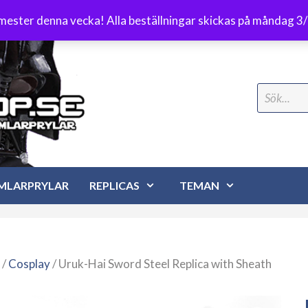
Frakt 89 kr
emester denna vecka! Alla beställningar skickas på måndag 3
Search
for:
MLARPRYLAR
REPLICAS
TEMAN
/
Cosplay
/ Uruk-Hai Sword Steel Replica with Sheath