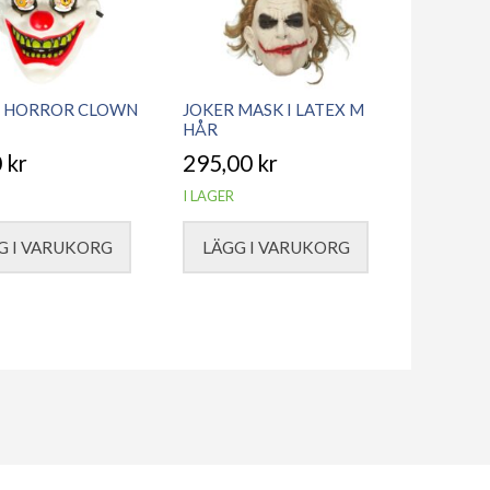
 HORROR CLOWN
JOKER MASK I LATEX M
HÅR
0
kr
295,00
kr
I LAGER
G I VARUKORG
LÄGG I VARUKORG