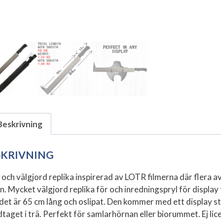
Beskrivning
SKRIVNING
 och välgjord replika inspirerad av LOTR filmerna där flera 
n. Mycket välgjord replika för och inredningspryl för display t
det är 65 cm lång och oslipat. Den kommer med ett display ställ
taget i trä. Perfekt för samlarhörnan eller biorummet. Ej li