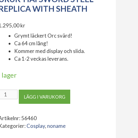
REPLICA WITH SHEATH
1.295,00
kr
Grymt läckert Orc svärd!
Ca 64 cm lång!
Kommer med display och slida.
Ca 1-2 veckas leverans.
I lager
Uruk-
LÄGG I VARUKORG
Hai
Sword
Steel
Artikelnr:
56460
Replica
Kategorier:
Cosplay
,
noname
with