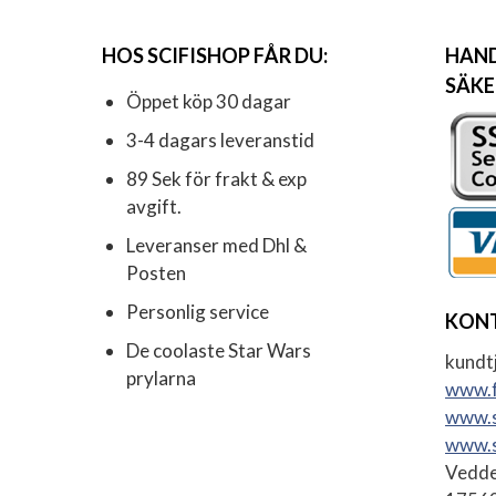
HOS SCIFISHOP FÅR DU:
HAND
SÄKE
Öppet köp 30 dagar
3-4 dagars leveranstid
89 Sek för frakt & exp
avgift.
Leveranser med Dhl &
Posten
Personlig service
KON
De coolaste Star Wars
kundtj
prylarna
www.f
www.s
www.s
Vedde