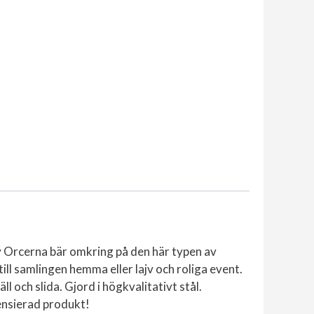
Sheath
mängd
av Orcerna bär omkring på den här typen av
ill samlingen hemma eller lajv och roliga event.
 och slida. Gjord i högkvalitativt stål.
censierad produkt!