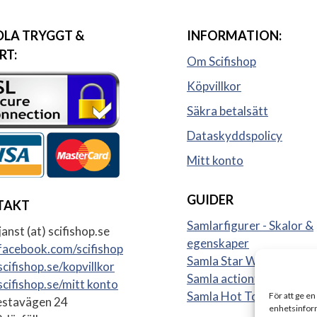
LA TRYGGT &
INFORMATION:
RT:
Om Scifishop
Köpvillkor
Säkra betalsätt
Dataskyddspolicy
Mitt konto
GUIDER
TAKT
Samlarfigurer - Skalor &
anst (at) scifishop.se
egenskaper
acebook.com/scifishop
Samla Star Wars figurer
cifishop.se/kopvillkor
Samla actionfigurer
cifishop.se/mitt konto
Samla Hot Toys
För att ge en
stavägen 24
enhetsinform