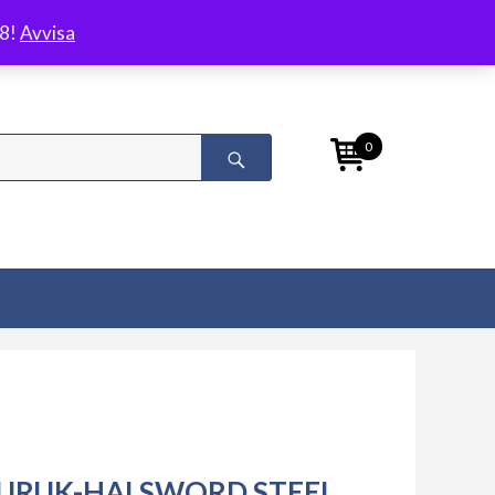
/8!
Avvisa
0
URUK-HAI SWORD STEEL