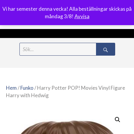
Vi har semester denna vecka! Alla beställningar skickas på
0
måndag 3/8!
Avvisa
Meny
Hoppa
Search
till
for:
innehåll
Hem
/
Funko
/ Harry Potter POP! Movies Vinyl Figure
Harry with Hedwig