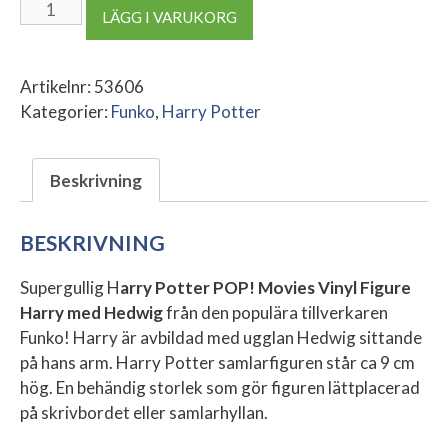
Harry
LÄGG I VARUKORG
Potter
POP!
Movies
Artikelnr:
53606
Vinyl
Kategorier:
Funko
,
Harry Potter
Figure
Harry
Beskrivning
with
Hedwig
mängd
BESKRIVNING
Supergullig H
arry Potter POP! Movies Vinyl Figure
Harry med Hedwig
från den populära tillverkaren
Funko! Harry är avbildad med ugglan Hedwig sittande
på hans arm. Harry Potter samlarfiguren står ca 9 cm
hög. En behändig storlek som gör figuren lättplacerad
på skrivbordet eller samlarhyllan.