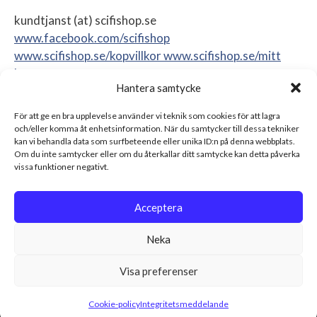
kundtjanst (at) scifishop.se
www.facebook.com/scifishop
www.scifishop.se/kopvillkor
www.scifishop.se/mitt
konto
Hantera samtycke
Veddestavägen 24
17562 Järfälla
För att ge en bra upplevelse använder vi teknik som cookies för att lagra
Sweden
och/eller komma åt enhetsinformation. När du samtycker till dessa tekniker
kan vi behandla data som surfbeteende eller unika ID:n på denna webbplats.
Om du inte samtycker eller om du återkallar ditt samtycke kan detta påverka
vissa funktioner negativt.
Acceptera
Neka
Visa preferenser
© 2026 Scifishop - Star Wars actionfigurer, samlarprylar &
leksaker Alla rättigheter reserverade.
Cookie-policy
Integritetsmeddelande