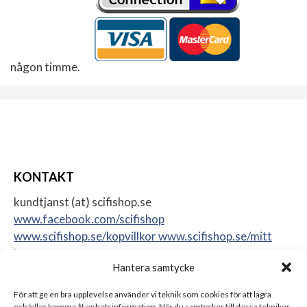
någon timme.
KONTAKT
kundtjanst (at) scifishop.se
www.facebook.com/scifishop
www.scifishop.se/kopvillkor
www.scifishop.se/mitt
konto
Hantera samtycke
Veddestavägen 24
17562 Järfälla
För att ge en bra upplevelse använder vi teknik som cookies för att lagra
Sweden
och/eller komma åt enhetsinformation. När du samtycker till dessa tekniker