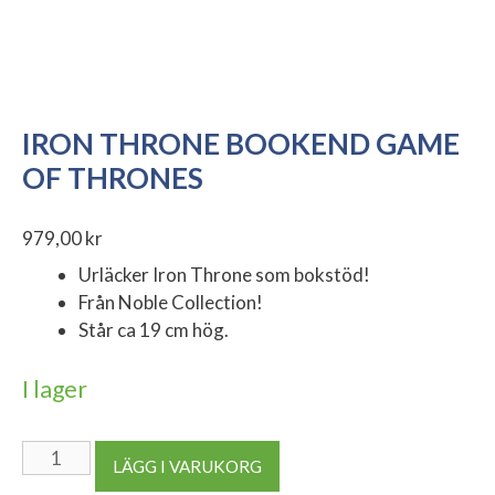
IRON THRONE BOOKEND GAME
OF THRONES
979,00
kr
Urläcker Iron Throne som bokstöd!
Från Noble Collection!
Står ca 19 cm hög.
I lager
Iron
LÄGG I VARUKORG
Throne