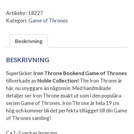
Bookend
Game
Artikelnr:
18227
of
Kategori:
Game of Thrones
Thrones
mängd
Beskrivning
BESKRIVNING
Superläcker
Iron Throne Bookend Game of Thrones
tillverkade av
Noble Collection!
The Iron Throne är
här, nu snyggare än någonsin. Med handmålade
detaljer ser Iron Throne exakt ut som i den populära
serien Game of Thrones. Iron Throne är hela 19 cm
hög och kommer bli det perfekta tillägget till din Game
of Thrones samling!
Ca 1-2 veckas leverans.