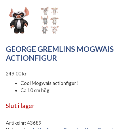
GEORGE GREMLINS MOGWAIS
ACTIONFIGUR
249,00
kr
Cool Mogwais actionfigur!
Ca 10 cm hög
Slut i lager
Artikelnr:
43689