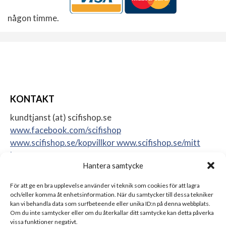
någon timme.
KONTAKT
kundtjanst (at) scifishop.se
www.facebook.com/scifishop
www.scifishop.se/kopvillkor
www.scifishop.se/mitt
konto
Hantera samtycke
Veddestavägen 24
17562 Järfälla
För att ge en bra upplevelse använder vi teknik som cookies för att lagra
Sweden
och/eller komma åt enhetsinformation. När du samtycker till dessa tekniker
kan vi behandla data som surfbeteende eller unika ID:n på denna webbplats.
Om du inte samtycker eller om du återkallar ditt samtycke kan detta påverka
vissa funktioner negativt.