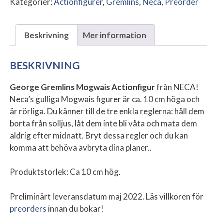
Kategorier:
Actionfigurer
,
Gremlins
,
Neca
,
Preorder
Beskrivning
Mer information
BESKRIVNING
George Gremlins Mogwais Actionfigur
från NECA!
Neca’s gulliga Mogwais figurer är ca. 10 cm höga och
är rörliga. Du känner till de tre enkla reglerna: håll dem
borta från solljus, låt dem inte bli våta och mata dem
aldrig efter midnatt. Bryt dessa regler och du kan
komma att behöva avbryta dina planer..
Produktstorlek: Ca 10 cm hög.
Preliminärt leveransdatum maj 2022. Läs villkoren för
preorders
innan du bokar!