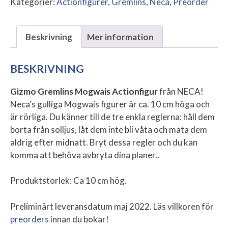
Kategorier:
Actionfigurer
,
Gremlins
,
Neca
,
Preorder
Beskrivning
Mer information
BESKRIVNING
Gizmo Gremlins Mogwais Actionfigur
från NECA!
Neca’s gulliga Mogwais figurer är ca. 10 cm höga och
är rörliga. Du känner till de tre enkla reglerna: håll dem
borta från solljus, låt dem inte bli våta och mata dem
aldrig efter midnatt. Bryt dessa regler och du kan
komma att behöva avbryta dina planer..
Produktstorlek: Ca 10 cm hög.
Preliminärt leveransdatum maj 2022. Läs villkoren för
preorders
innan du bokar!