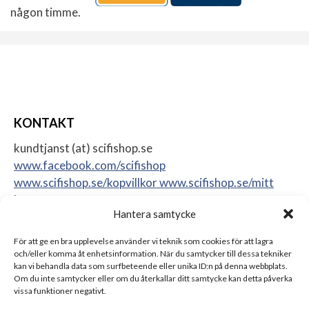
någon timme.
KONTAKT
kundtjanst (at) scifishop.se
www.facebook.com/scifishop
www.scifishop.se/kopvillkor
www.scifishop.se/mitt
konto
Hantera samtycke
Veddestavägen 24
17562 Järfälla
För att ge en bra upplevelse använder vi teknik som cookies för att lagra
Sweden
och/eller komma åt enhetsinformation. När du samtycker till dessa tekniker
kan vi behandla data som surfbeteende eller unika ID:n på denna webbplats.
Om du inte samtycker eller om du återkallar ditt samtycke kan detta påverka
vissa funktioner negativt.