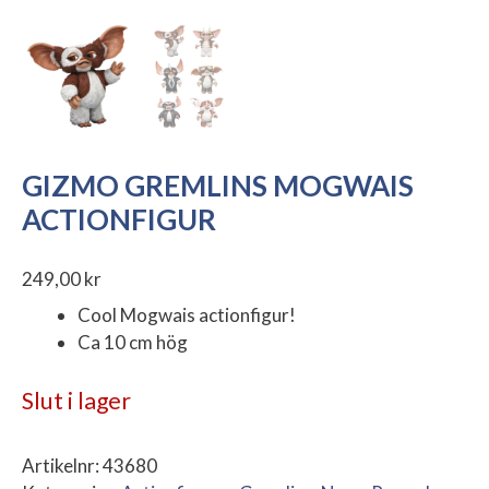
GIZMO GREMLINS MOGWAIS
ACTIONFIGUR
249,00
kr
Cool Mogwais actionfigur!
Ca 10 cm hög
Slut i lager
Artikelnr:
43680