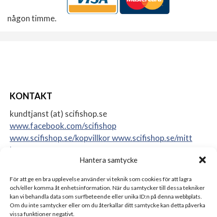
någon timme.
KONTAKT
kundtjanst (at) scifishop.se
www.facebook.com/scifishop
www.scifishop.se/kopvillkor
www.scifishop.se/mitt
konto
Hantera samtycke
Veddestavägen 24
17562 Järfälla
För att ge en bra upplevelse använder vi teknik som cookies för att lagra
Sweden
och/eller komma åt enhetsinformation. När du samtycker till dessa tekniker
kan vi behandla data som surfbeteende eller unika ID:n på denna webbplats.
Om du inte samtycker eller om du återkallar ditt samtycke kan detta påverka
vissa funktioner negativt.