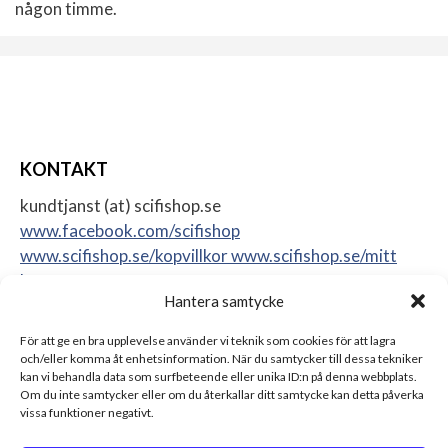
någon timme.
KONTAKT
kundtjanst (at) scifishop.se
www.facebook.com/scifishop
www.scifishop.se/kopvillkor
www.scifishop.se/mitt
konto
Hantera samtycke
Veddestavägen 24
17562 Järfälla
För att ge en bra upplevelse använder vi teknik som cookies för att lagra
Sweden
och/eller komma åt enhetsinformation. När du samtycker till dessa tekniker
kan vi behandla data som surfbeteende eller unika ID:n på denna webbplats.
Om du inte samtycker eller om du återkallar ditt samtycke kan detta påverka
vissa funktioner negativt.