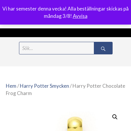
Vi har semester denna vecka! Alla beställningar skickas på
0
måndag 3/8!
Avvisa
Meny
Hoppa
Search
till
for:
innehåll
Hem
/
Harry Potter Smycken
/ Harry Potter Chocolate
Frog Charm