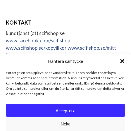
KONTAKT
kundtjanst (at) scifishop.se
www.facebook.com/scifishop
www.scifishop.se/kopvillkor
www.scifishop.se/mitt
konto
Hantera samtycke
Veddestavägen 24
17562 Järfälla
För att ge en bra upplevelse använder vi teknik som cookies för att lagra
Sweden
och/eller komma åt enhetsinformation. När du samtycker till dessa tekniker
kan vi behandla data som surfbeteende eller unika ID:n på denna webbplats.
Om du inte samtycker eller om du återkallar ditt samtycke kan detta påverka
vissa funktioner negativt.
Acceptera
Neka