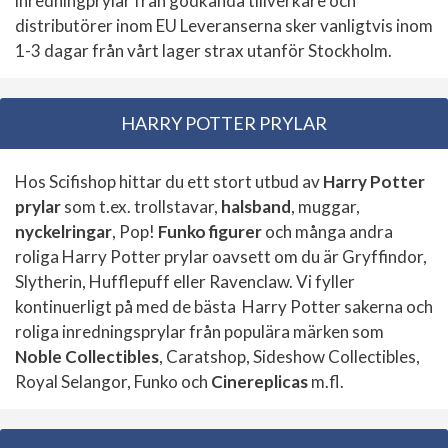
inredningprylar från godkända tillverkare och
distributörer inom EU Leveranserna sker vanligtvis inom
1-3 dagar från vårt lager strax utanför Stockholm.
HARRY POTTER PRYLAR
Hos Scifishop hittar du ett stort utbud av
Harry Potter
prylar
som t.ex. trollstavar,
halsband
, muggar,
nyckelringar
, Pop!
Funko figurer
och många andra
roliga Harry Potter prylar oavsett om du är Gryffindor,
Slytherin, Hufflepuff eller Ravenclaw. Vi fyller
kontinuerligt på med de bästa Harry Potter sakerna och
roliga inredningsprylar från populära märken som
Noble Collectibles
, Caratshop, Sideshow Collectibles,
Royal Selangor, Funko och
Cinereplicas
m.fl.