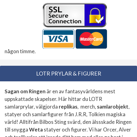
någon timme.
LOTR PRYLAR & FIGURER
Sagan om Ringen
är en av fantasyvärldens mest
uppskattade skapelser. Här hittar du LOTR
samlarprylar, välgjorda
replikas
, merch,
samlarobjekt
,
statyer och samlarfigurer från J.R.R, Tolkien magiska
värld! Alltifrån Bilbos Sting svärd, den älssskade Ringen
till snygga
Weta
statyer och figurer. Vi har Orcer, Alver