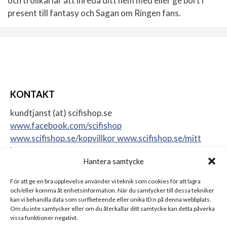
och trollkarlar att inreda ditt hem med eller ge bort i
present till fantasy och Sagan om Ringen fans.
KONTAKT
kundtjanst (at) scifishop.se
www.facebook.com/scifishop
www.scifishop.se/kopvillkor
www.scifishop.se/mitt
konto
Hantera samtycke
Veddestavägen 24
17562 Järfälla
För att ge en bra upplevelse använder vi teknik som cookies för att lagra
Sweden
och/eller komma åt enhetsinformation. När du samtycker till dessa tekniker
kan vi behandla data som surfbeteende eller unika ID:n på denna webbplats.
Om du inte samtycker eller om du återkallar ditt samtycke kan detta påverka
vissa funktioner negativt.