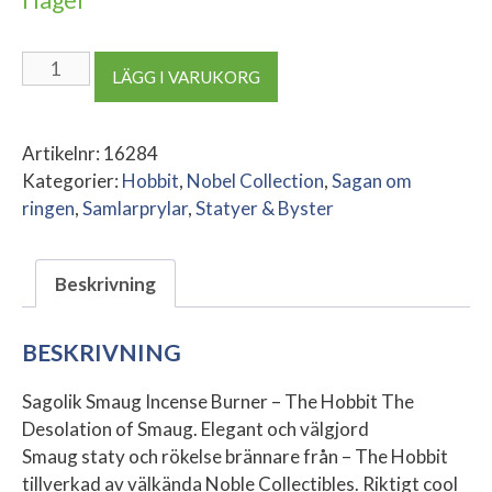
Smaug
LÄGG I VARUKORG
Incense
Burner
-
Artikelnr:
16284
The
Kategorier:
Hobbit
,
Nobel Collection
,
Sagan om
Hobbit
ringen
,
Samlarprylar
,
Statyer & Byster
The
Desolation
Beskrivning
of
Smaug
mängd
BESKRIVNING
Sagolik Smaug Incense Burner – The Hobbit The
Desolation of Smaug. Elegant och välgjord
Smaug staty och rökelse brännare från – The Hobbit
tillverkad av välkända Noble Collectibles. Riktigt cool