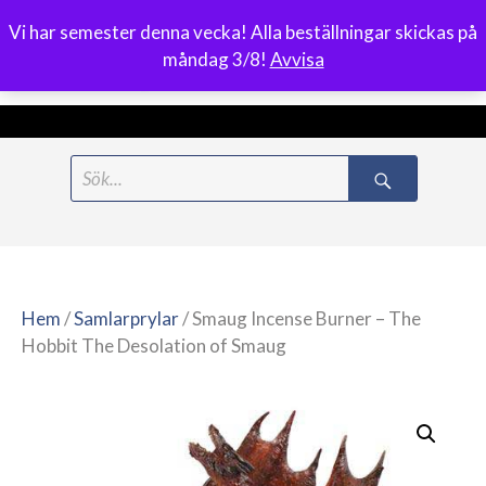
Vi har semester denna vecka! Alla beställningar skickas på
0
måndag 3/8!
Avvisa
Meny
Hoppa
Search
till
for:
innehåll
Hem
/
Samlarprylar
/ Smaug Incense Burner – The
Hobbit The Desolation of Smaug