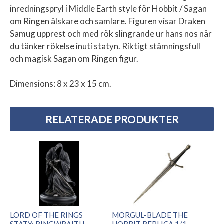
inredningspryl i Middle Earth style för Hobbit / Sagan
om Ringen älskare och samlare. Figuren visar Draken
Samug upprest och med rök slingrande ur hans nos när
du tänker rökelse inuti statyn. Riktigt stämningsfull
och magisk Sagan om Ringen figur.
Dimensions: 8 x 23 x 15 cm.
RELATERADE PRODUKTER
LORD OF THE RINGS
MORGUL-BLADE THE
STATY: RINGWRAITH
HOBBIT REPLICA 1/1