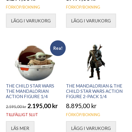
FÖRKÖP/BOKNING
FÖRKÖP/BOKNING
LÄGG I VARUKORG
LÄGG I VARUKORG
Rea!
THE CHILD STAR WARS
THE MANDALORIAN & THE
THE MANDALORIAN
CHILD STAR WARS ACTION
ACTION FIGURE 1/4
FIGURE 2-PACK 1/4
2.195,00
kr
8.895,00
kr
2.595,00
kr
Det
Det
TILLFÄLLIGT SLUT
FÖRKÖP/BOKNING
ursprungliga
nuvarande
LÄS MER
LÄGG I VARUKORG
priset
priset