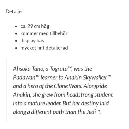
Detaljer:
ca. 29 cm hög
kommer med tillbehör
display bas
mycket fint detaljerad
Ahsoka Tano, a Togruta™, was the
Padawan™ learner to Anakin Skywalker™
and a hero of the Clone Wars. Alongside
Anakin, she grew from headstrong student
into a mature leader. But her destiny laid
along a different path than the Jedi™.