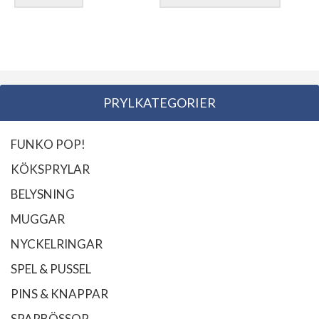
var:
är:
2.595,00 kr.
2.195,00 kr.
PRYLKATEGORIER
FUNKO POP!
KÖKSPRYLAR
BELYSNING
MUGGAR
NYCKELRINGAR
SPEL & PUSSEL
PINS & KNAPPAR
SPARBÖSSOR