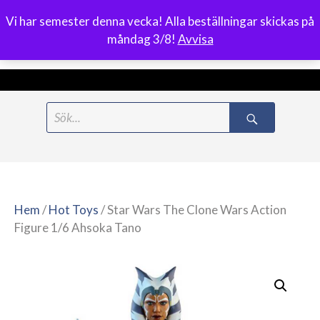
Vi har semester denna vecka! Alla beställningar skickas på
0
måndag 3/8!
Avvisa
Meny
Hoppa
Search
till
for:
innehåll
Hem
/
Hot Toys
/ Star Wars The Clone Wars Action
Figure 1/6 Ahsoka Tano