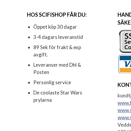
HOS SCIFISHOP FÅR DU:
HAND
SÄKE
Öppet köp 30 dagar
3-4 dagars leveranstid
89 Sek för frakt & exp
avgift.
Leveranser med Dhl &
Posten
Personlig service
KON
De coolaste Star Wars
kundtj
prylarna
www.f
www.s
www.s
Vedde