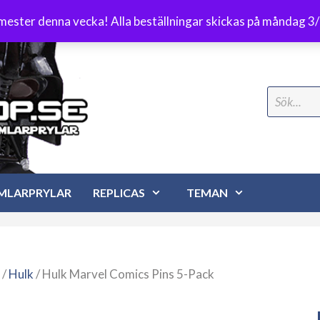
Frakt 89 kr
emester denna vecka! Alla beställningar skickas på måndag 3
Search
for:
MLARPRYLAR
REPLICAS
TEMAN
/
Hulk
/ Hulk Marvel Comics Pins 5-Pack