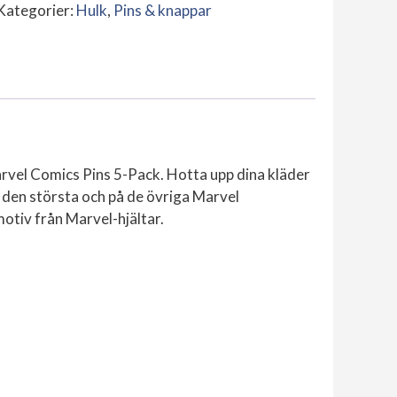
5-
Kategorier:
Hulk
,
Pins & knappar
Pack
mängd
vel Comics Pins 5-Pack. Hotta upp dina kläder
å den största och på de övriga Marvel
otiv från Marvel-hjältar.