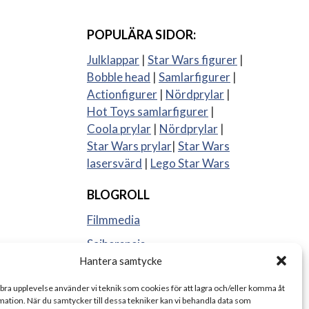
POPULÄRA SIDOR:
Julklappar
|
Star Wars figurer
|
Bobble head
|
Samlarfigurer
|
Actionfigurer
|
Nördprylar
|
Hot Toys samlarfigurer
|
Coola prylar
|
Nördprylar
|
Star Wars prylar
|
Star Wars
lasersvärd
|
Lego Star Wars
BLOGROLL
Filmmedia
Sajberspejs
Hantera samtycke
Strange things
 bra upplevelse använder vi teknik som cookies för att lagra och/eller komma åt
ation. När du samtycker till dessa tekniker kan vi behandla data som