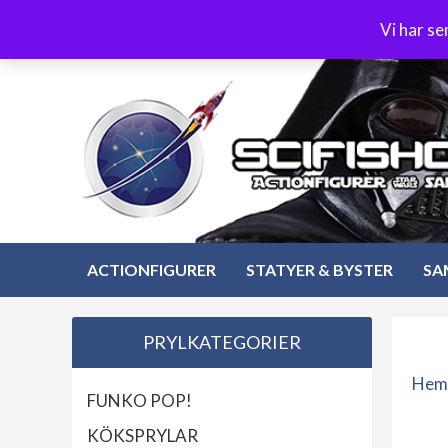
Hoppa
3-4 dagars leverans
Öppet köp 30 dagar
Vi har s
till
Hoppa
innehåll
till
innehåll
ACTIONFIGURER
STATYER & BYSTER
SA
PRYLKATEGORIER
Hem
FUNKO POP!
KÖKSPRYLAR