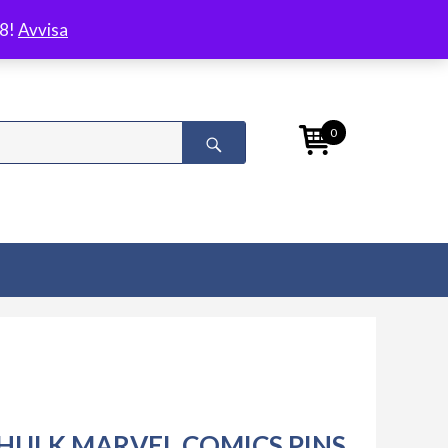
/8!
Avvisa
0
HULK MARVEL COMICS PINS