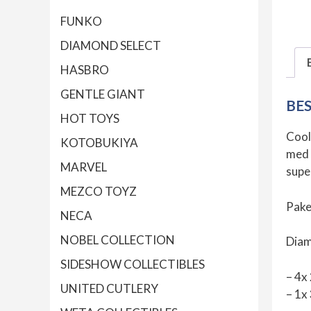
FUNKO
DIAMOND SELECT
HASBRO
GENTLE GIANT
BE
HOT TOYS
Cool
KOTOBUKIYA
med 
MARVEL
supe
MEZCO TOYZ
Paket
NECA
NOBEL COLLECTION
Diam
SIDESHOW COLLECTIBLES
– 4x
UNITED CUTLERY
– 1x