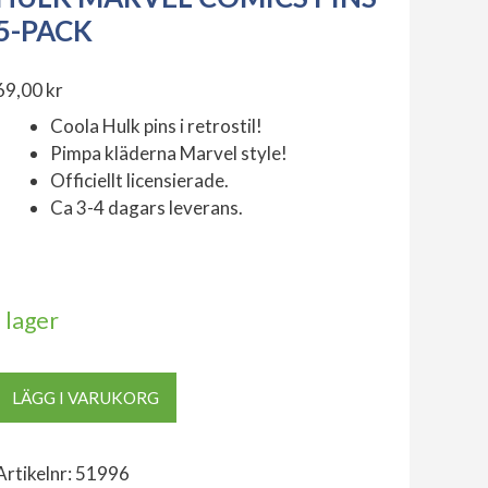
5-PACK
69,00
kr
Coola Hulk pins i retrostil!
Pimpa kläderna Marvel style!
Officiellt licensierade.
Ca 3-4 dagars leverans.
I lager
Hulk
LÄGG I VARUKORG
Marvel
Comics
Pins
Artikelnr:
51996