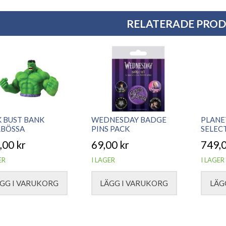
RELATERADE PRO
 BUST BANK
WEDNESDAY BADGE
PLANE
RBÖSSA
PINS PACK
SELEC
,00
kr
69,00
kr
749,
ER
I LAGER
I LAGER
GG I VARUKORG
LÄGG I VARUKORG
LÄG