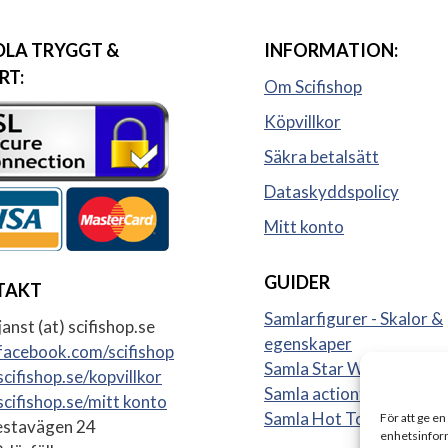
LA TRYGGT &
INFORMATION:
RT:
Om Scifishop
Köpvillkor
Säkra betalsätt
Dataskyddspolicy
Mitt konto
GUIDER
TAKT
Samlarfigurer - Skalor &
anst (at) scifishop.se
egenskaper
acebook.com/scifishop
Samla Star Wars figurer
cifishop.se/kopvillkor
Samla actionfigurer
cifishop.se/mitt konto
Samla Hot Toys
För att ge en
stavägen 24
enhetsinform