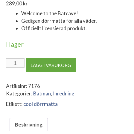
289,00
kr
Welcome to the Batcave!
Gedigen dörrmatta för alla väder.
Officiellt licensierad produkt.
I lager
Batman
LÄGG I VARUKORG
Dörrmatta
Welcome
To
Artikelnr:
7176
The
Kategorier:
Batman
,
Inredning
Batcave
Etikett:
cool dörrmatta
mängd
Beskrivning