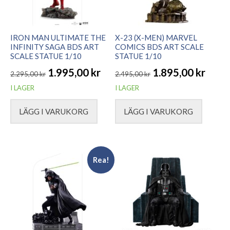
IRON MAN ULTIMATE THE
X-23 (X-MEN) MARVEL
INFINITY SAGA BDS ART
COMICS BDS ART SCALE
SCALE STATUE 1/10
STATUE 1/10
1.995,00
kr
1.895,00
kr
2.295,00
kr
2.495,00
kr
Det
Det
Det
Det
I LAGER
I LAGER
ursprungliga
nuvarande
ursprungliga
nuvarande
LÄGG I VARUKORG
LÄGG I VARUKORG
priset
priset
priset
priset
var:
är:
var:
är:
2.295,00 kr.
1.995,00 kr.
2.495,00 kr.
1.895,00 kr.
Rea!