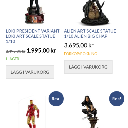
LOKI PRESIDENT VARIANT
ALIEN ART SCALE STATUE
LOKI ART SCALE STATUE
1/10 ALIEN BIG CHAP
1/10
3.695,00
kr
1.995,00
kr
2.495,00
kr
FÖRKÖP/BOKNING
Det
Det
I LAGER
ursprungliga
nuvarande
LÄGG I VARUKORG
LÄGG I VARUKORG
priset
priset
var:
är:
2.495,00 kr.
1.995,00 kr.
Rea!
Rea!