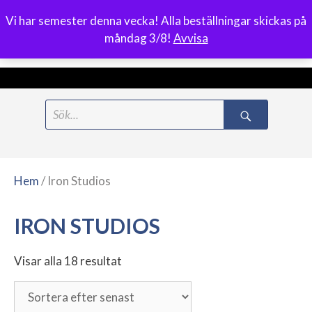
Vi har semester denna vecka! Alla beställningar skickas på
0
måndag 3/8!
Avvisa
Meny
Hoppa
Search
till
for:
innehåll
Hem
/ Iron Studios
IRON STUDIOS
Visar alla 18 resultat
Sortera
efter