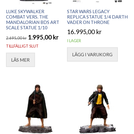
LUKE SKYWALKER
STAR WARS LEGACY
COMBAT VERS. THE
REPLICA STATUE 1/4 DARTH
MANDALORIAN BDS ART
VADER ON THRONE
SCALE STATUE 1/10
16.995,00
kr
1.995,00
kr
2.695,00
kr
I LAGER
Det
Det
TILLFÄLLIGT SLUT
ursprungliga
nuvarande
LÄGG I VARUKORG
LÄS MER
priset
priset
var:
är:
2.695,00 kr.
1.995,00 kr.