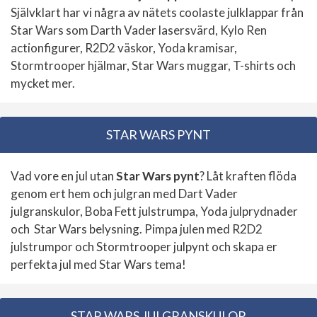
Självklart har vi några av nätets coolaste julklappar från
Star Wars som Darth Vader lasersvärd, Kylo Ren
actionfigurer, R2D2 väskor, Yoda kramisar,
Stormtrooper hjälmar, Star Wars muggar, T-shirts och
mycket mer.
STAR WARS PYNT
Vad vore en jul utan
Star Wars pynt
? Låt kraften flöda
genom ert hem och julgran med Dart Vader
julgranskulor, Boba Fett julstrumpa, Yoda julprydnader
och Star Wars belysning. Pimpa julen med R2D2
julstrumpor och Stormtrooper julpynt och skapa er
perfekta jul med Star Wars tema!
STAR WARS JULGRANSKULOR