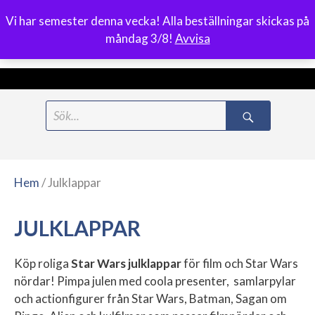
Vi har semester denna vecka! Alla beställningar skickas på
0
måndag 3/8!
Avvisa
Meny
Hoppa
Search
till
for:
innehåll
Hem
/ Julklappar
JULKLAPPAR
Köp roliga
Star Wars julklappar
för film och Star Wars
nördar! Pimpa julen med coola presenter, samlarpylar
och actionfigurer från Star Wars, Batman, Sagan om