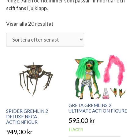
Ringe, Alien och kulfilmer som passar filmnördar och
scifi fans i julklapp.
Visar alla 20 resultat
Sortera
efter
senaste
GRETA GREMLINS 2
ULTIMATE ACTION FIGURE
SPIDER GREMLIN 2
DELUXE NECA
595,00
kr
ACTIONFIGUR
I LAGER
949,00
kr