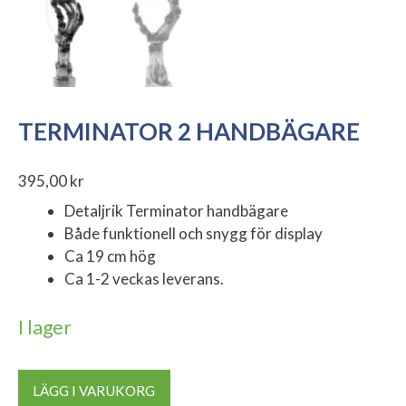
TERMINATOR 2 HANDBÄGARE
395,00
kr
Detaljrik Terminator handbägare
Både funktionell och snygg för display
Ca 19 cm hög
Ca 1-2 veckas leverans.
I lager
Terminator
LÄGG I VARUKORG
2