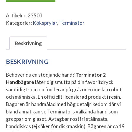
Handbägare
mängd
Artikelnr:
23503
Kategorier:
Köksprylar
,
Terminator
Beskrivning
BESKRIVNING
Behöver du en stödjande hand?
Terminator 2
Handbägare
låter dig smutta på din favoritdryck
samtidigt som du funderar på gråzonen mellan robot
och människa. En officiellt licensierad produkt i resin.
Bägaren är handmålad med hög detaljrikedom där vi
bland annat kan se Terminators välkända hand som
greppar om glaset. Avtagbar rostfri stålinsats,
handdiskas (ej säker för diskmaskin). Bägaren är ca 19