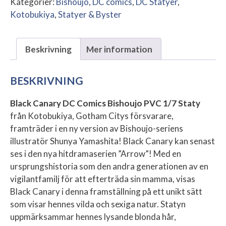
Kategorier:
Bishoujo
,
DC comics
,
DC Statyer
,
Kotobukiya
,
Statyer & Byster
Beskrivning
Mer information
BESKRIVNING
Black Canary DC Comics Bishoujo PVC 1/7 Staty
från Kotobukiya, Gotham Citys försvarare,
framträder i en ny version av Bishoujo-seriens
illustratör Shunya Yamashita! Black Canary kan senast
ses i den nya hitdramaserien ”Arrow”! Med en
ursprungshistoria som den andra generationen av en
vigilantfamilj för att efterträda sin mamma, visas
Black Canary i denna framställning på ett unikt sätt
som visar hennes vilda och sexiga natur. Statyn
uppmärksammar hennes lysande blonda hår,