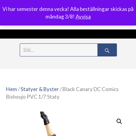
Vi har semester denna vecka! Alla beställningar skickas på
0
måndag 3/8!
Avvisa
Meny
Hoppa
Search
till
for:
innehåll
Hem
/
Statyer & Byster
/ Black Canary DC Comics
Bishoujo PVC 1/7 Staty