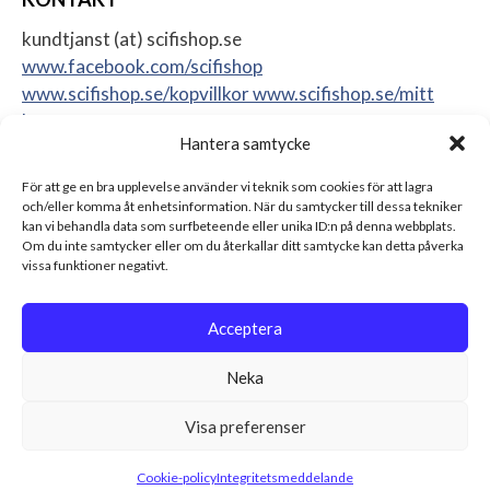
kundtjanst (at) scifishop.se
www.facebook.com/scifishop
www.scifishop.se/kopvillkor
www.scifishop.se/mitt
konto
Hantera samtycke
Veddestavägen 24
17562 Järfälla
För att ge en bra upplevelse använder vi teknik som cookies för att lagra
Sweden
och/eller komma åt enhetsinformation. När du samtycker till dessa tekniker
kan vi behandla data som surfbeteende eller unika ID:n på denna webbplats.
Om du inte samtycker eller om du återkallar ditt samtycke kan detta påverka
vissa funktioner negativt.
Acceptera
Neka
Visa preferenser
© 2026 Scifishop - Star Wars actionfigurer, samlarprylar &
leksaker Alla rättigheter reserverade.
Cookie-policy
Integritetsmeddelande