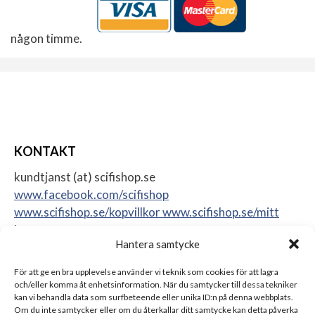
någon timme.
KONTAKT
kundtjanst (at) scifishop.se
www.facebook.com/scifishop
www.scifishop.se/kopvillkor
www.scifishop.se/mitt
konto
Hantera samtycke
Veddestavägen 24
17562 Järfälla
För att ge en bra upplevelse använder vi teknik som cookies för att lagra
Sweden
och/eller komma åt enhetsinformation. När du samtycker till dessa tekniker
kan vi behandla data som surfbeteende eller unika ID:n på denna webbplats.
Om du inte samtycker eller om du återkallar ditt samtycke kan detta påverka