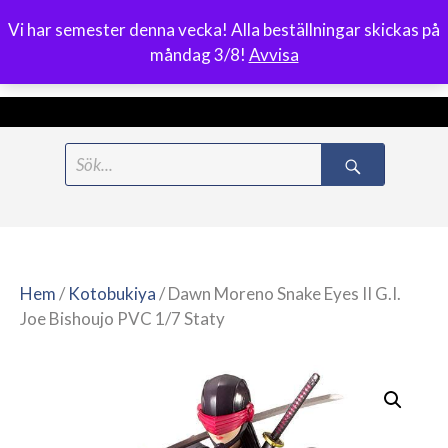
Vi har semester denna vecka! Alla beställningar skickas på
0
måndag 3/8!
Avvisa
Meny
Hoppa
Search
till
for:
innehåll
Hem
/
Kotobukiya
/ Dawn Moreno Snake Eyes II G.I.
Joe Bishoujo PVC 1/7 Staty