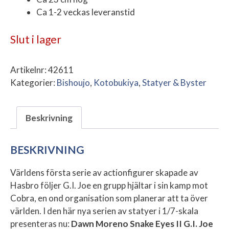
Ca 1-2 veckas leveranstid
Slut i lager
Artikelnr:
42611
Kategorier:
Bishoujo
,
Kotobukiya
,
Statyer & Byster
Beskrivning
BESKRIVNING
Världens första serie av actionfigurer skapade av
Hasbro följer G.I. Joe en grupp hjältar i sin kamp mot
Cobra, en ond organisation som planerar att ta över
världen. I den här nya serien av statyer i 1/7-skala
presenteras nu:
Dawn Moreno Snake Eyes II G.I. Joe