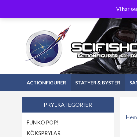
Hoppa
3-4 dagars leverans
Öppet köp 30 dagar
Vi har s
till
Hoppa
innehåll
till
innehåll
ACTIONFIGURER
STATYER & BYSTER
SA
PRYLKATEGORIER
Hem
FUNKO POP!
KÖKSPRYLAR