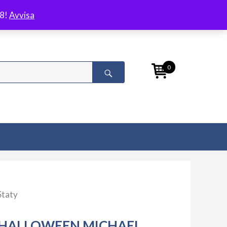
/8!
Avvisa
0
Staty
HALLOWEEN MICHAEL