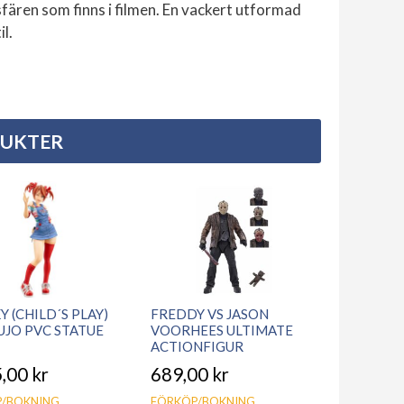
fären som finns i filmen.
En vackert utformad
l.
DUKTER
 (CHILD´S PLAY)
FREDDY VS JASON
UJO PVC STATUE
VOORHEES ULTIMATE
ACTIONFIGUR
5,00
kr
689,00
kr
/BOKNING
FÖRKÖP/BOKNING