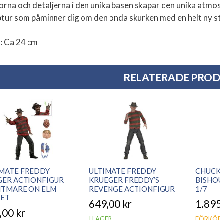
orna och detaljerna i den unika basen skapar den unika atmos
ptur som påminner dig om den onda skurken med en helt ny sti
: Ca 24 cm
RELATERADE PRO
IMATE FREDDY
ULTIMATE FREDDY
CHUCKY
GER ACTIONFIGUR
KRUEGER FREDDY’S
BISHO
HTMARE ON ELM
REVENGE ACTIONFIGUR
1/7
EET
649,00
kr
1.89
,00
kr
I LAGER
FÖRKÖP