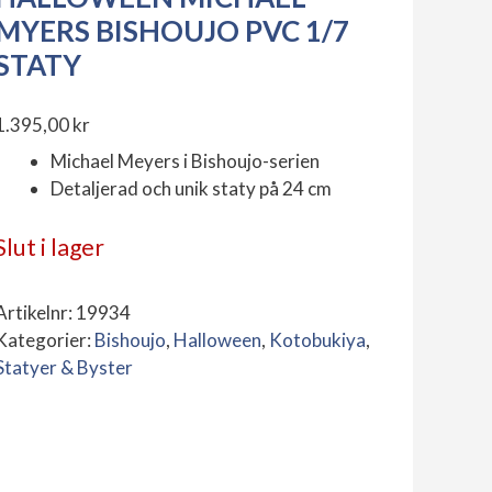
MYERS BISHOUJO PVC 1/7
STATY
1.395,00
kr
Michael Meyers i Bishoujo-serien
Detaljerad och unik staty på 24 cm
Slut i lager
Artikelnr:
19934
Kategorier:
Bishoujo
,
Halloween
,
Kotobukiya
,
Statyer & Byster