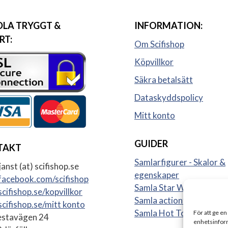
LA TRYGGT &
INFORMATION:
RT:
Om Scifishop
Köpvillkor
Säkra betalsätt
Dataskyddspolicy
Mitt konto
GUIDER
TAKT
Samlarfigurer - Skalor &
anst (at) scifishop.se
egenskaper
acebook.com/scifishop
Samla Star Wars figurer
cifishop.se/kopvillkor
Samla actionfigurer
cifishop.se/mitt konto
Samla Hot Toys
För att ge en
stavägen 24
enhetsinform