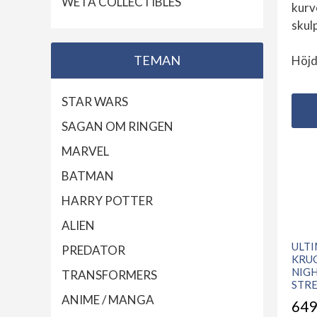
WETA COLLECTIBLES
kurv
skul
TEMAN
Höjd
STAR WARS
SAGAN OM RINGEN
MARVEL
BATMAN
HARRY POTTER
ALIEN
ULT
PREDATOR
KRU
NIG
TRANSFORMERS
STR
ANIME / MANGA
649