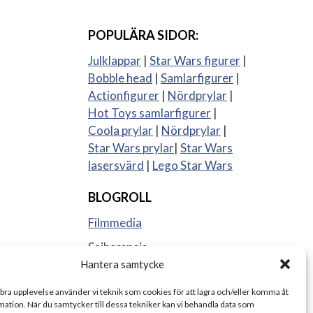
POPULÄRA SIDOR:
Julklappar
|
Star Wars figurer
|
Bobble head
|
Samlarfigurer
|
Actionfigurer
|
Nördprylar
|
Hot Toys samlarfigurer
|
Coola prylar
|
Nördprylar
|
Star Wars prylar
|
Star Wars
lasersvärd
|
Lego Star Wars
BLOGROLL
Filmmedia
Sajberspejs
Hantera samtycke
Strange things
 bra upplevelse använder vi teknik som cookies för att lagra och/eller komma åt
ation. När du samtycker till dessa tekniker kan vi behandla data som