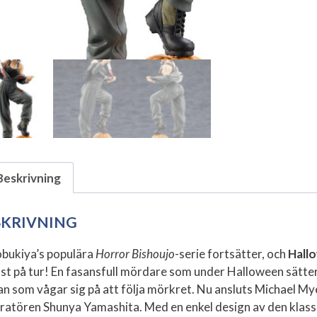
Beskrivning
SKRIVNING
bukiya’s populära
Horror Bishoujo
-serie fortsätter, och
Hall
äst på tur! En fasansfull mördare som under Halloween sätter
an som vågar sig på att följa mörkret. Nu ansluts Michael Myers
stratören Shunya Yamashita. Med en enkel design av den klass