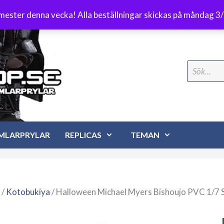
Frakt 89 kr
emester denna vecka! Alla beställningar skickas på måndag 3
Search
for:
MLARPRYLAR
REPLICAS
TEMAN
/
Kotobukiya
/ Halloween Michael Myers Bishoujo PVC 1/7 