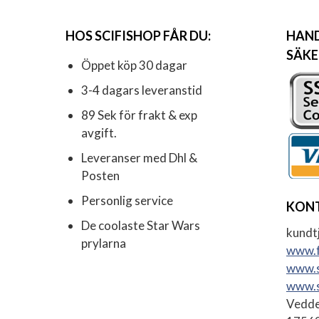
HOS SCIFISHOP FÅR DU:
HAND
SÄKE
Öppet köp 30 dagar
3-4 dagars leveranstid
89 Sek för frakt & exp
avgift.
Leveranser med Dhl &
Posten
Personlig service
KON
De coolaste Star Wars
kundtj
prylarna
www.f
www.s
www.s
Vedde