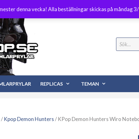
Frakt 89 kr
emester denna vecka! Alla beställningar skickas på måndag 3
Search
for:
MLARPRYLAR
REPLICAS
TEMAN
/
Kpop Demon Hunters
/ KPop Demon Hunters Wiro Noteb