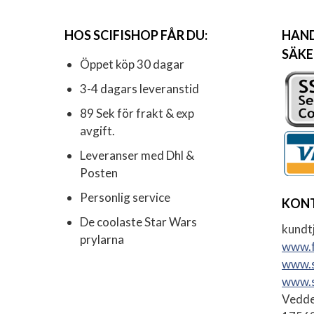
HOS SCIFISHOP FÅR DU:
HAND
SÄKE
Öppet köp 30 dagar
3-4 dagars leveranstid
89 Sek för frakt & exp
avgift.
Leveranser med Dhl &
Posten
Personlig service
KON
De coolaste Star Wars
kundtj
prylarna
www.f
www.s
www.s
Vedde