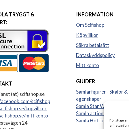
LA TRYGGT &
INFORMATION:
RT:
Om Scifishop
Köpvillkor
Säkra betalsätt
Dataskyddspolicy
Mitt konto
GUIDER
TAKT
Samlarfigurer - Skalor &
anst (at) scifishop.se
egenskaper
acebook.com/scifishop
Samla Star Wars figurer
cifishop.se/kopvillkor
Samla actionfigurer
cifishop.se/mitt konto
Samla Hot Toys
För att ge en
stavägen 24
enhetsinform