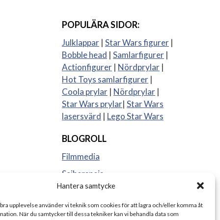
POPULÄRA SIDOR:
Julklappar
|
Star Wars figurer
|
Bobble head
|
Samlarfigurer
|
Actionfigurer
|
Nördprylar
|
Hot Toys samlarfigurer
|
Coola prylar
|
Nördprylar
|
Star Wars prylar
|
Star Wars
lasersvärd
|
Lego Star Wars
BLOGROLL
Filmmedia
Sajberspejs
Hantera samtycke
Strange things
 bra upplevelse använder vi teknik som cookies för att lagra och/eller komma åt
ation. När du samtycker till dessa tekniker kan vi behandla data som