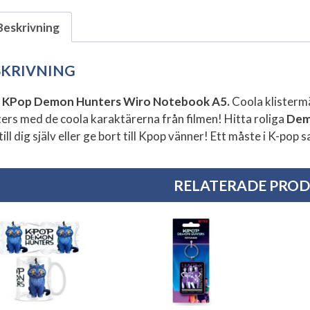
Beskrivning
SKRIVNING
l
KPop Demon Hunters Wiro Notebook A5.
Coola klisterm
ers med de coola karaktärerna från filmen! Hitta roliga
Demo
ill dig själv eller ge bort till Kpop vänner! Ett måste i K-pop 
RELATERADE PRO