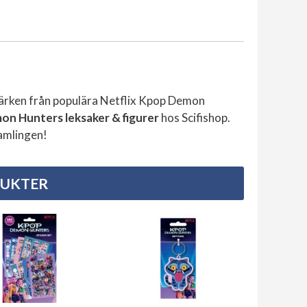
mängd
ärken från populära Netflix Kpop Demon
n Hunters leksaker & figurer
hos Scifishop.
samlingen!
DUKTER