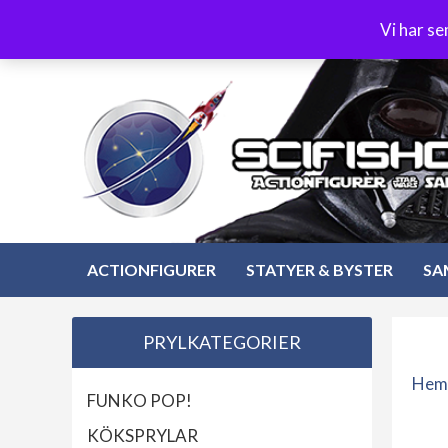
Hoppa
3-4 dagars leverans
Öppet köp 30 dagar
Vi har s
till
Hoppa
innehåll
till
innehåll
ACTIONFIGURER
STATYER & BYSTER
SA
PRYLKATEGORIER
Hem
FUNKO POP!
KÖKSPRYLAR