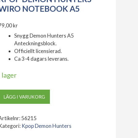
WIRO NOTEBOOK A5
79,00
kr
Snygg Demon Hunters A5
Anteckningsblock.
Officiellt licensierad.
Ca 3-4 dagars leverans.
I lager
KPop
LÄGG I VARUKORG
Demon
Hunters
Wiro
Artikelnr:
56215
Notebook
Kategori:
Kpop Demon Hunters
A5