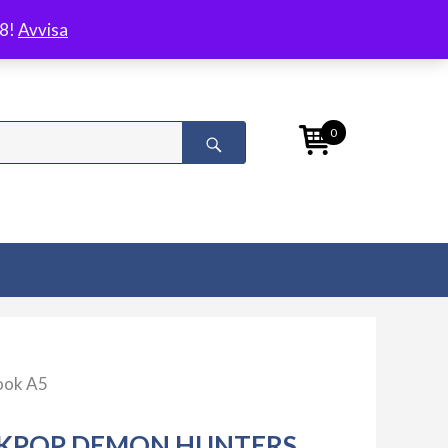
/8!
Avvisa
0
ook A5
KPOP DEMON HUNTERS